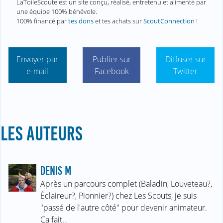
LaToileScoute est un site conçu, réalisé, entretenu et alimenté par
une équipe 100% bénévole.
100% financé par
tes dons
et tes achats sur
ScoutConnection
!
Envoyer par
Publier sur
Diffuser sur
e-mail
Facebook
Twitter
LES AUTEURS
DENIS M
Après un parcours complet (Baladin, Louveteau?,
Éclaireur?, Pionnier?) chez Les Scouts, je suis
"passé de l'autre côté" pour devenir animateur.
Ça fait…