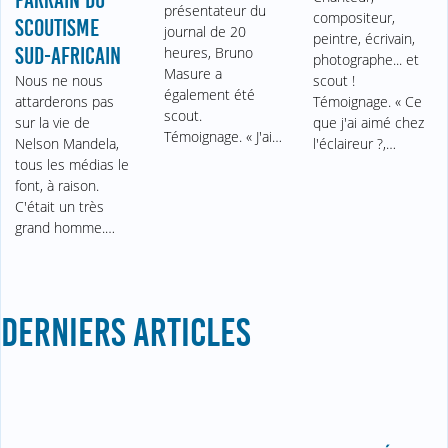
PARRAIN DU
présentateur du
compositeur,
SCOUTISME
journal de 20
peintre, écrivain,
SUD-AFRICAIN
heures, Bruno
photographe... et
Masure a
Nous ne nous
scout !
également été
attarderons pas
Témoignage. « Ce
scout.
sur la vie de
que j'ai aimé chez
Témoignage. « J'ai…
Nelson Mandela,
l'éclaireur ?,…
tous les médias le
font, à raison.
C'était un très
grand homme.…
DERNIERS ARTICLES