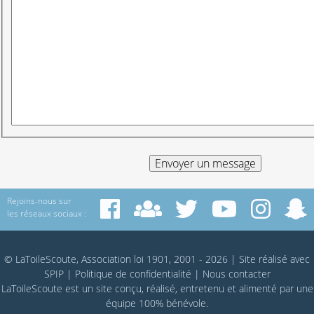
Rejoins-nous sur
les réseaux sociaux :
© LaToileScoute, Association loi 1901, 2001 - 2026
|
Site réalisé avec
SPIP
|
Politique de confidentialité
|
Nous contacter
LaToileScoute est un site conçu, réalisé, entretenu et alimenté par une
équipe 100% bénévole.