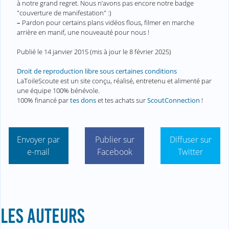
à notre grand regret. Nous n’avons pas encore notre badge
"couverture de manifestation" :)
–
Pardon pour certains plans vidéos flous, filmer en marche
arrière en manif, une nouveauté pour nous !
Publié le
14 janvier 2015
(mis à jour le
8 février 2025
)
Droit de reproduction libre sous certaines conditions
LaToileScoute est un site conçu, réalisé, entretenu et alimenté par
une équipe 100% bénévole.
100% financé par
tes dons
et tes achats sur
ScoutConnection
!
Envoyer par
Publier sur
Diffuser sur
e-mail
Facebook
Twitter
LES AUTEURS