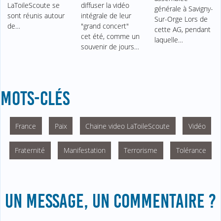
LaToileScoute se
diffuser la vidéo
générale à Savigny-
sont réunis autour
intégrale de leur
Sur-Orge Lors de
de…
"grand concert"
cette AG, pendant
cet été, comme un
laquelle…
souvenir de jours…
MOTS-CLÉS
France
Paix
Chaine video LaToileScoute
Vidéo
Fraternité
Manifestation
Terrorisme
Tolérance
UN MESSAGE, UN COMMENTAIRE ?