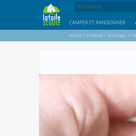
CAMPER ET RANDONNER
Accueil
>
Créativité
>
Bricolages
>
Ca