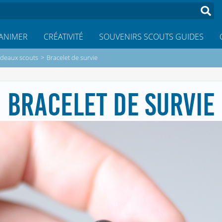
ANIMER
CRÉATIVITÉ
SOUVENIRS SCOUTS GUIDES
deaux scouts
>
Bracelet de survie
BRACELET DE SURVIE