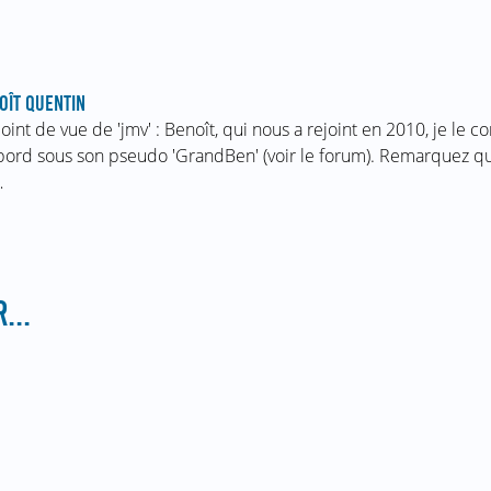
OÎT QUENTIN
point de vue de 'jmv' : Benoît, qui nous a rejoint en 2010, je le c
bord sous son pseudo 'GrandBen' (voir le forum). Remarquez q
…
...