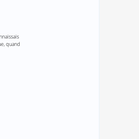
onnaissais
ue, quand