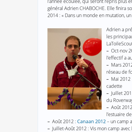
l’année écoulée, qui seront repris plus en
général Adrien CHABOCHE. Elle finira s
2014 : « Dans un monde en mutation, un
Adrien a pré
les principa
LaToileScoute
–
Oct-nov 20
l’effectif a
–
Mars 2012 :
réseau de f
–
Mai 2012 
cadette
–
Juillet 201
du Roverway
–
Août 2012
l’estuaire d
–
Août 2012 :
Canaan 2012
– un camp a
–
Juillet-Août 2012 : Vis mon camp avec 