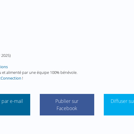
r 2025
)
tions
enu et alimenté par une équipe 100% bénévole.
tConnection
!
 par e-mail
Publier sur
Diffuser su
Facebook