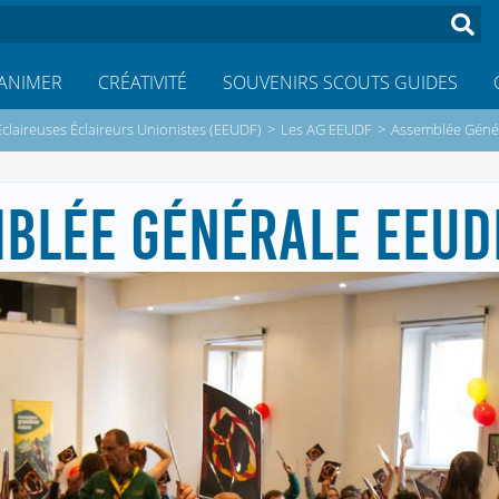
ANIMER
CRÉATIVITÉ
SOUVENIRS SCOUTS GUIDES
Éclaireuses Éclaireurs Unionistes (EEUDF)
>
Les AG EEUDF
>
Assemblée Géné
BLÉE GÉNÉRALE EEUD