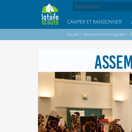
CAMPER ET RANDONNER
Accueil
>
Souvenirs scouts guides
>
ASSEM