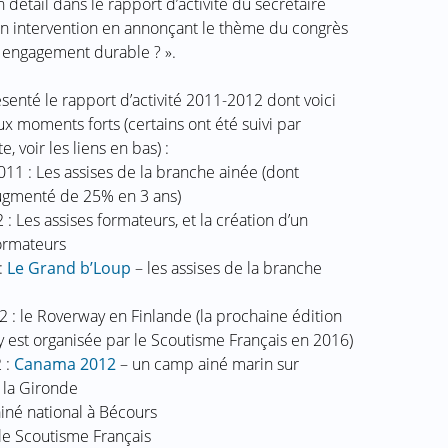
 détail dans le rapport d’activité du secrétaire
on intervention en annonçant le thème du congrès
 engagement durable ? ».
senté le rapport d’activité 2011-2012 dont voici
ux moments forts (certains ont été suivi par
, voir les liens en bas) :
11 : Les assises de la branche ainée (dont
 augmenté de 25% en 3 ans)
 Les assises formateurs, et la création d’un
ormateurs
:
Le Grand b’Loup
– les assises de la branche
2 : le Roverway en Finlande (la prochaine édition
 est organisée par le Scoutisme Français en 2016)
 :
Canama 2012
– un camp ainé marin sur
e la Gironde
iné national à Bécours
le Scoutisme Français