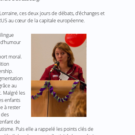
Lorraine, ces deux jours de débats, d’échanges et
ARUS au cœur de la capitale européenne.
ilingue
e d’humour
port moral.
ition
rship.
gmentation
 grâce au
. Malgré les
s enfants
e à rester
t des
enfant de
tisme. Puis elle a rappelé les points clés de