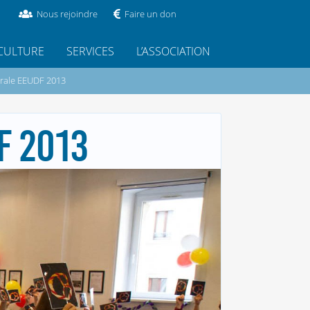
Nous rejoindre
Faire un don
CULTURE
SERVICES
L’ASSOCIATION
rale EEUDF 2013
F 2013