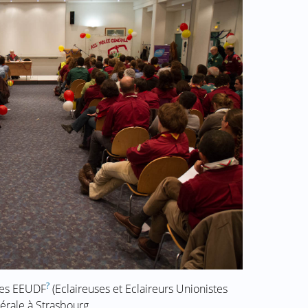
?
 les EEUDF
(Eclaireuses et Eclaireurs Unionistes
érale à Strasbourg.