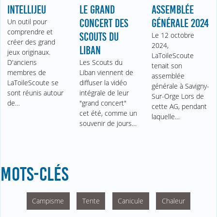
INTELLIJEU
LE GRAND
ASSEMBLÉE
Un outil pour
CONCERT DES
GÉNÉRALE 2024
comprendre et
SCOUTS DU
Le 12 octobre
créer des grand
2024,
LIBAN
jeux originaux.
LaToileScoute
D'anciens
Les Scouts du
tenait son
membres de
Liban viennent de
assemblée
LaToileScoute se
diffuser la vidéo
générale à Savigny-
sont réunis autour
intégrale de leur
Sur-Orge Lors de
de…
"grand concert"
cette AG, pendant
cet été, comme un
laquelle…
souvenir de jours…
MOTS-CLÉS
Campisme
Tente
Canicule
Chaleur