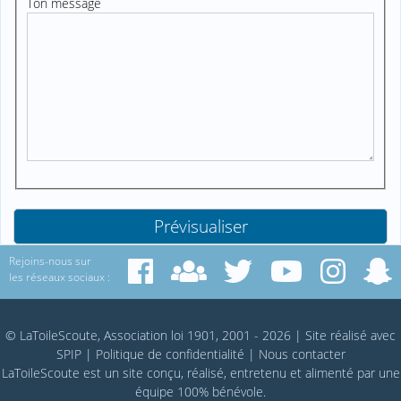
Ton message
Rejoins-nous sur
les réseaux sociaux :
© LaToileScoute, Association loi 1901, 2001 - 2026
|
Site réalisé avec
SPIP
|
Politique de confidentialité
|
Nous contacter
LaToileScoute est un site conçu, réalisé, entretenu et alimenté par une
équipe 100% bénévole.