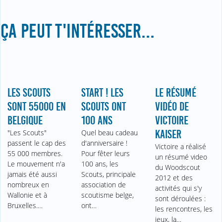
ÇA PEUT T'INTÉRESSER...
LES SCOUTS
START ! LES
LE RÉSUMÉ
SONT 55000 EN
SCOUTS ONT
VIDÉO DE
BELGIQUE
100 ANS
VICTOIRE
"Les Scouts"
Quel beau cadeau
KAISER
passent le cap des
d'anniversaire !
Victoire a réalisé
55 000 membres.
Pour fêter leurs
un résumé video
Le mouvement n'a
100 ans, les
du Woodscout
jamais été aussi
Scouts, principale
2012 et des
nombreux en
association de
activités qui s'y
Wallonie et à
scoutisme belge,
sont déroulées :
Bruxelles.…
ont…
les rencontres, les
jeux, la…