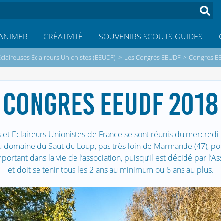
ANIMER
CRÉATIVITÉ
SOUVENIRS SCOUTS GUIDES
Éclaireuses Éclaireurs Unionistes (EEUDF)
>
Les Congrès EEUDF
>
Congres E
CONGRES EEUDF 2018
s et Eclaireurs Unionistes de France se sont réunis du mercredi
domaine du Saut du Loup, pas très loin de Marmande (47), pou
ortant dans la vie de l’association, puisqu’il est décidé par l
et doit se tenir tous les 2 ans au minimum ou 6 ans au plus.