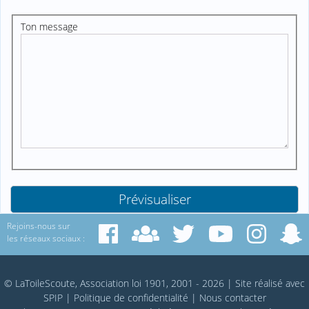
Ton message
Rejoins-nous sur
les réseaux sociaux :
© LaToileScoute, Association loi 1901, 2001 - 2026
|
Site réalisé avec
SPIP
|
Politique de confidentialité
|
Nous contacter