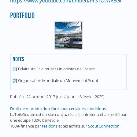
https://www.youtube.com/embed/PrSTOtW65ek
PORTFOLIO
NOTES
Eclaireurs Eclaireuses Unionistes de France
[
1
]
Organisation Mondiale du Mouvement Scout
[
2
]
Publié le
22 octobre 2017
(mis à jour le
8 février 2025
)
Droit de reproduction libre sous certaines conditions
LaToileScoute est un site conçu, réalisé, entretenu et alimenté par
une équipe 100% bénévole.
100% financé par
tes dons
et tes achats sur
ScoutConnection
!