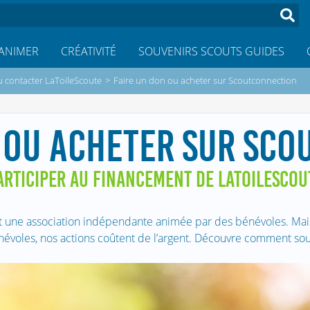
ANIMER
CRÉATIVITÉ
SOUVENIRS SCOUTS GUIDES
u contacter LaToileScoute
>
Faire un don ou acheter sur Scoutconnection
 OU ACHETER SUR SC
ARTICIPER AU FINANCEMENT DE LATOILESCOU
t une association indépendante animée par des bénévoles. Mais 
névoles, nos actions coûtent de l’argent. Découvre comment sout