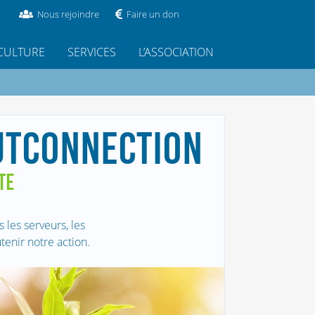
Nous rejoindre
Faire un don
CULTURE
SERVICES
L’ASSOCIATION
OUTCONNECTION
TE
les serveurs, les
enir notre action.