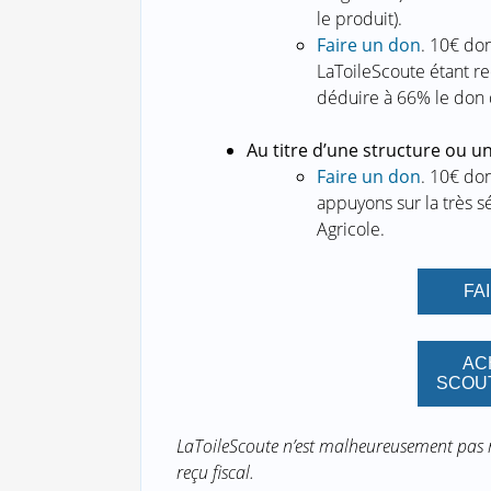
le produit).
Faire un don
. 10€ do
LaToileScoute étant re
déduire à 66% le don q
Au titre d’une structure ou un
Faire un don
. 10€ do
appuyons sur la très s
Agricole.
FA
AC
SCOU
LaToileScoute n’est malheureusement pas re
reçu fiscal.