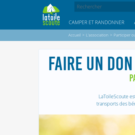
CAMPER ET RANDONNER
Accueil
>
L’association
>
Participer o
FAIRE UN DON
P
LaToileScoute es
transports des bé