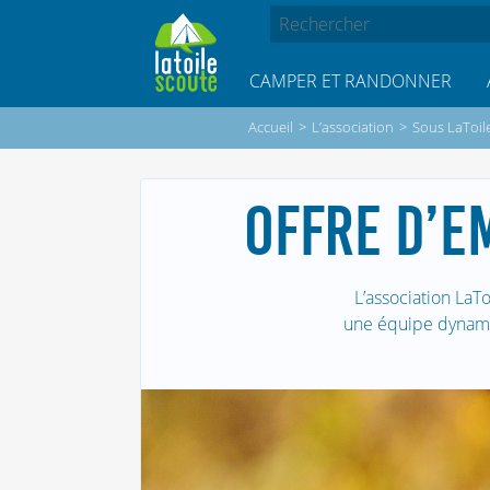
CAMPER ET RANDONNER
Accueil
>
L’association
>
Sous LaToil
OFFRE D’E
L’association La
une équipe dynamiq