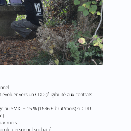
onnel
évoluer vers un CDD (éligibilité aux contrats
age au SMIC + 15 % (1686 € brut/mois) si CDD
e)
par mois
hicule personnel souhaité