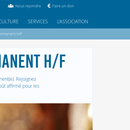
Nous rejoindre
Faire un don
CULTURE
SERVICES
L’ASSOCIATION
permanent H/F
MANENT H/F
ent(e). Rejoignez
ût affirmé pour les