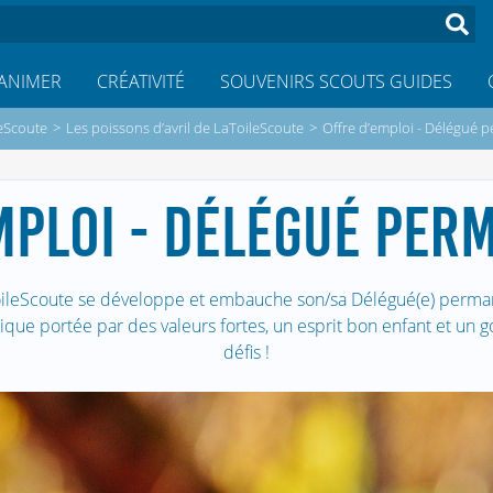
ANIMER
CRÉATIVITÉ
SOUVENIRS SCOUTS GUIDES
eScoute
>
Les poissons d’avril de LaToileScoute
>
Offre d’emploi - Délégué 
MPLOI - DÉLÉGUÉ PER
ToileScoute se développe et embauche son/sa Délégué(e) perman
ue portée par des valeurs fortes, un esprit bon enfant et un go
défis !