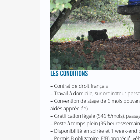
LES CONDITIONS
–
Contrat de droit français
–
Travail à domicile, sur ordinateur pers
–
Convention de stage de 6 mois pouvant 
aidés appréciée)
–
Gratification légale (546 €/mois), pass
–
Poste à temps plein (35 heures/semain
–
Disponibilité en soirée et 1 week-end 
–
Permis B obligatoire, E(B) apprécié, vé