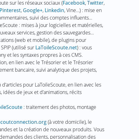
te sur les réseaux sociaux (
Facebook
,
Twitter
,
Pinterest
,
Google+
,
Linkedin
, Vine…) : mise en
ommentaires, suivi des comptes influents…
coute : mises à jour logicielles et matérielles,
nouveaux services, gestion des sauvegardes…
tions (web et mobile), de plugins pour
t SPIP (utilisé sur
LaToileScoute.net
) : vous
ony et les syntaxes propres à ces CMS.
ion, en lien avec le Trésorier et le Trésorier
ement bancaire, suivi analytique des projets,
on d’articles pour LaToileScoute, en lien avec les
 idées de jeux et d’animations, récits
ileScoute
: traitement des photos, montage
scoutconnection.org
(à votre domicile), le
ndes et la création de nouveaux produits. Vous
demandes des clients, personnalisation des