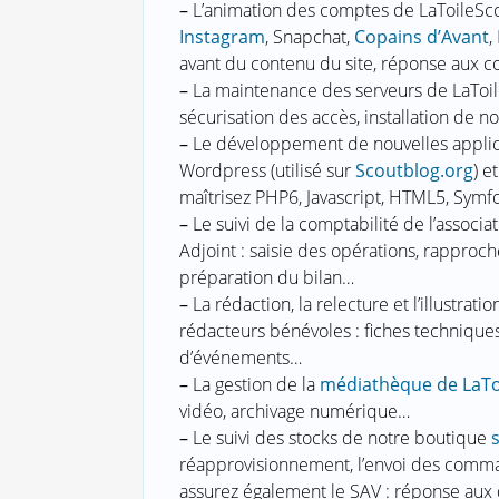
–
L’animation des comptes de LaToileScou
Instagram
, Snapchat,
Copains d’Avant
,
avant du contenu du site, réponse aux c
–
La maintenance des serveurs de LaToileS
sécurisation des accès, installation de 
–
Le développement de nouvelles applica
Wordpress (utilisé sur
Scoutblog.org
) e
maîtrisez PHP6, Javascript, HTML5, Symf
–
Le suivi de la comptabilité de l’associat
Adjoint : saisie des opérations, rapproch
préparation du bilan…
–
La rédaction, la relecture et l’illustrati
rédacteurs bénévoles : fiches techniques,
d’événements…
–
La gestion de la
médiathèque de LaTo
vidéo, archivage numérique…
–
Le suivi des stocks de notre boutique
réapprovisionnement, l’envoi des comma
assurez également le SAV : réponse aux 