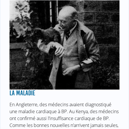
LA MALADIE
En Angleterre, des médecins avaient diagnostiqué
une maladie cardiaque à BP. Au Kenya, des médecins
ont confirmé aussi l’insuffisance cardiaque de BP.
Comme les bonnes nouvelles n’arrivent jamais seules,