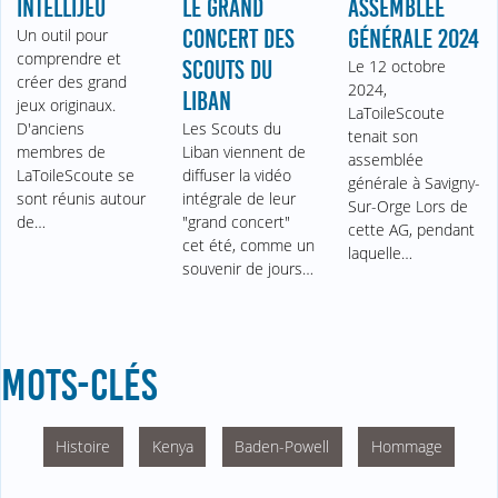
INTELLIJEU
LE GRAND
ASSEMBLÉE
Un outil pour
CONCERT DES
GÉNÉRALE 2024
comprendre et
SCOUTS DU
Le 12 octobre
créer des grand
2024,
LIBAN
jeux originaux.
LaToileScoute
D'anciens
Les Scouts du
tenait son
membres de
Liban viennent de
assemblée
LaToileScoute se
diffuser la vidéo
générale à Savigny-
sont réunis autour
intégrale de leur
Sur-Orge Lors de
de…
"grand concert"
cette AG, pendant
cet été, comme un
laquelle…
souvenir de jours…
MOTS-CLÉS
Histoire
Kenya
Baden-Powell
Hommage