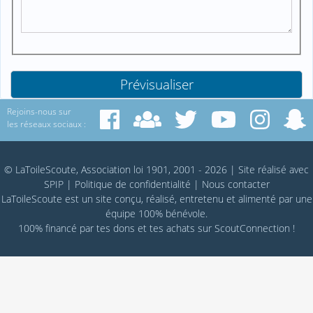
Rejoins-nous sur
les réseaux sociaux :
© LaToileScoute, Association loi 1901, 2001 - 2026
|
Site réalisé avec
SPIP
|
Politique de confidentialité
|
Nous contacter
LaToileScoute est un site conçu, réalisé, entretenu et alimenté par une
équipe 100% bénévole.
100% financé par
tes dons
et tes achats sur
ScoutConnection
!