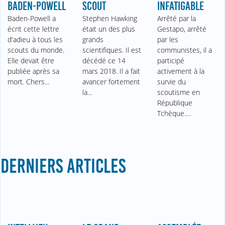
BADEN-POWELL
SCOUT
INFATIGABLE
Baden-Powell a
Stephen Hawking
Arrêté par la
écrit cette lettre
était un des plus
Gestapo, arrêté
d'adieu à tous les
grands
par les
scouts du monde.
scientifiques. Il est
communistes, il a
Elle devait être
décédé ce 14
participé
publiée après sa
mars 2018. Il a fait
activement à la
mort. Chers…
avancer fortement
survie du
la…
scoutisme en
République
Tchèque.…
DERNIERS ARTICLES