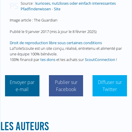
Source :
kurioses, nutzloses oder einfach interessantes
PS
Pfadfinderwissen
-
Site
Image article : The Guardian
Publié le
9 janvier 2017
(mis à jour le
8 février 2025
)
Droit de reproduction libre sous certaines conditions
LaToileScoute est un site conçu, réalisé, entretenu et alimenté par
une équipe 100% bénévole.
100% financé par
tes dons
et tes achats sur
ScoutConnection
!
Envoyer par
Publier sur
Diffuser sur
e-mail
Facebook
Twitter
LES AUTEURS