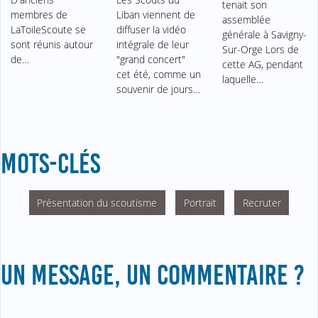
tenait son
membres de
Liban viennent de
assemblée
LaToileScoute se
diffuser la vidéo
générale à Savigny-
sont réunis autour
intégrale de leur
Sur-Orge Lors de
de…
"grand concert"
cette AG, pendant
cet été, comme un
laquelle…
souvenir de jours…
MOTS-CLÉS
Présentation du scoutisme
Portrait
Recruter
UN MESSAGE, UN COMMENTAIRE ?