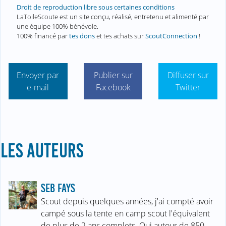
Droit de reproduction libre sous certaines conditions
LaToileScoute est un site conçu, réalisé, entretenu et alimenté par
une équipe 100% bénévole.
100% financé par
tes dons
et tes achats sur
ScoutConnection
!
Envoyer par
Publier sur
Diffuser sur
e-mail
Facebook
Twitter
LES AUTEURS
SEB FAYS
Scout depuis quelques années, j'ai compté avoir
campé sous la tente en camp scout l'équivalent
de plus de 2 ans complets. Oui autour de 850