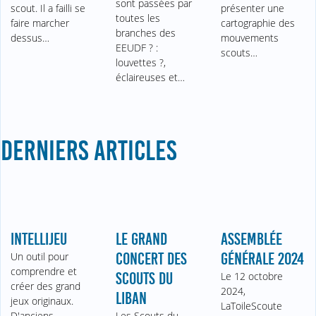
sont passées par
scout. Il a failli se
présenter une
toutes les
faire marcher
cartographie des
branches des
dessus…
mouvements
EEUDF ? :
scouts…
louvettes ?,
éclaireuses et…
DERNIERS ARTICLES
INTELLIJEU
LE GRAND
ASSEMBLÉE
Un outil pour
CONCERT DES
GÉNÉRALE 2024
comprendre et
SCOUTS DU
Le 12 octobre
créer des grand
2024,
LIBAN
jeux originaux.
LaToileScoute
D'anciens
Les Scouts du