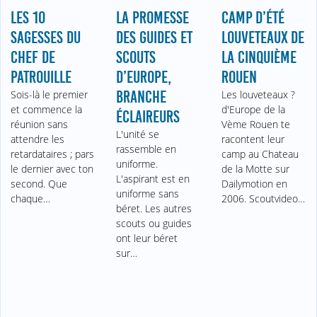
LES 10
LA PROMESSE
CAMP D’ÉTÉ
SAGESSES DU
DES GUIDES ET
LOUVETEAUX DE
CHEF DE
SCOUTS
LA CINQUIÈME
PATROUILLE
D’EUROPE,
ROUEN
Sois-là le premier
BRANCHE
Les louveteaux ?
et commence la
d'Europe de la
ÉCLAIREURS
réunion sans
Vème Rouen te
L'unité se
attendre les
racontent leur
rassemble en
retardataires ; pars
camp au Chateau
uniforme.
le dernier avec ton
de la Motte sur
L'aspirant est en
second. Que
Dailymotion en
uniforme sans
chaque…
2006. Scoutvideo…
béret. Les autres
scouts ou guides
ont leur béret
sur…