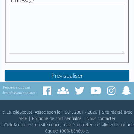
Ton message
Rejoins-nous sur
les réseaux sociaux :
© LaToileScoute, Association loi 1901, 2001 - 2026
|
Site réalisé avec
SPIP
|
Politique de confidentialité
|
Nous contacter
LaToileScoute est un site conçu, réalisé, entretenu et alimenté par une
équipe 100% bénévole.