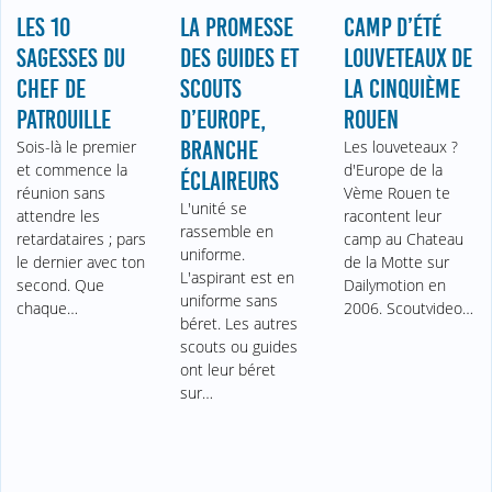
LES 10
LA PROMESSE
CAMP D’ÉTÉ
SAGESSES DU
DES GUIDES ET
LOUVETEAUX DE
CHEF DE
SCOUTS
LA CINQUIÈME
PATROUILLE
D’EUROPE,
ROUEN
Sois-là le premier
BRANCHE
Les louveteaux ?
et commence la
d'Europe de la
ÉCLAIREURS
réunion sans
Vème Rouen te
L'unité se
attendre les
racontent leur
rassemble en
retardataires ; pars
camp au Chateau
uniforme.
le dernier avec ton
de la Motte sur
L'aspirant est en
second. Que
Dailymotion en
uniforme sans
chaque…
2006. Scoutvideo…
béret. Les autres
scouts ou guides
ont leur béret
sur…