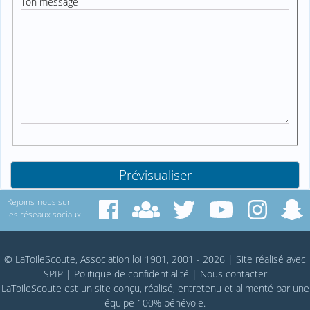
Ton message
Rejoins-nous sur
les réseaux sociaux :
© LaToileScoute, Association loi 1901, 2001 - 2026
|
Site réalisé avec
SPIP
|
Politique de confidentialité
|
Nous contacter
LaToileScoute est un site conçu, réalisé, entretenu et alimenté par une
équipe 100% bénévole.