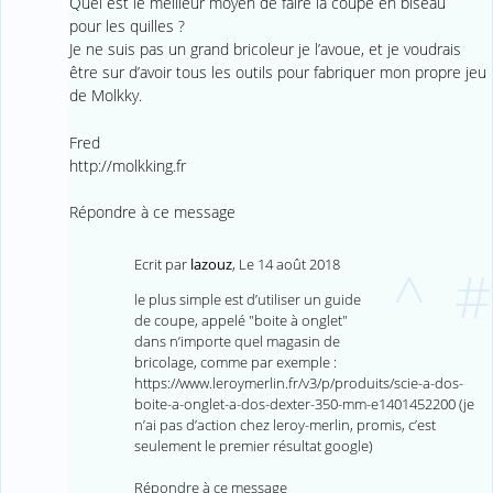
Quel est le meilleur moyen de faire la coupe en biseau
pour les quilles ?
Je ne suis pas un grand bricoleur je l’avoue, et je voudrais
être sur d’avoir tous les outils pour fabriquer mon propre jeu
de Molkky.
Fred
http://molkking.fr
Répondre à ce message
Ecrit par
lazouz
,
Le 14 août 2018
^
#
le plus simple est d’utiliser un guide
de coupe, appelé "boite à onglet"
dans n’importe quel magasin de
bricolage, comme par exemple :
https://www.leroymerlin.fr/v3/p/produits/scie-a-dos-
boite-a-onglet-a-dos-dexter-350-mm-e1401452200
(je
n’ai pas d’action chez leroy-merlin, promis, c’est
seulement le premier résultat google)
Répondre à ce message