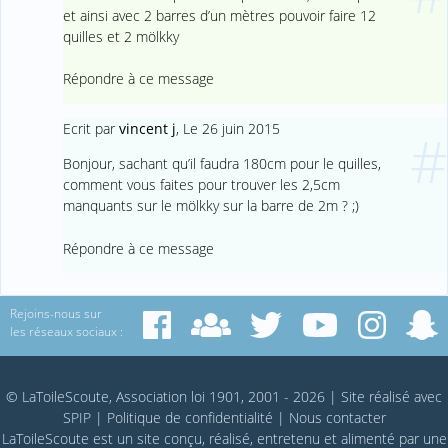
et ainsi avec 2 barres d’un mètres pouvoir faire 12
quilles et 2 mölkky
Répondre à ce message
Ecrit par
vincent j
,
Le 26 juin 2015
#
Bonjour, sachant qu’il faudra 180cm pour le quilles,
comment vous faites pour trouver les 2,5cm
manquants sur le mölkky sur la barre de 2m ? ;)
Répondre à ce message
Rejoins-nous sur
les réseaux sociaux :
© LaToileScoute, Association loi 1901, 2001 - 2026
|
Site réalisé avec
SPIP
|
Politique de confidentialité
|
Nous contacter
LaToileScoute est un site conçu, réalisé, entretenu et alimenté par une