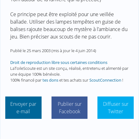
Ce principe peut être exploité pour une veillée
ballade. Utiliser des lampes tempêtes en guise de
balises rajoute beaucoup de mystère à l’ambiance du
jeu. Bien préciser aux scouts de ne pas courir.
Publié le
25 mars 2003
(mis à jour le
4 juin 2014
)
Droit de reproduction libre sous certaines conditions
LaToileScoute est un site conçu, réalisé, entretenu et alimenté par
une équipe 100% bénévole.
100% financé par
tes dons
et tes achats sur
ScoutConnection
!
Envoyer par
Publier sur
Diffuser sur
e-mail
Facebook
Twitter