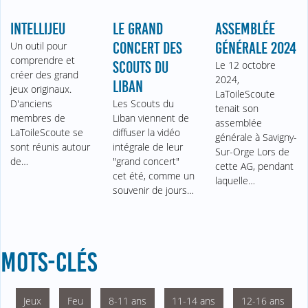
INTELLIJEU
LE GRAND
ASSEMBLÉE
Un outil pour
CONCERT DES
GÉNÉRALE 2024
comprendre et
SCOUTS DU
Le 12 octobre
créer des grand
2024,
LIBAN
jeux originaux.
LaToileScoute
D'anciens
Les Scouts du
tenait son
membres de
Liban viennent de
assemblée
LaToileScoute se
diffuser la vidéo
générale à Savigny-
sont réunis autour
intégrale de leur
Sur-Orge Lors de
de…
"grand concert"
cette AG, pendant
cet été, comme un
laquelle…
souvenir de jours…
MOTS-CLÉS
Jeux
Feu
8-11 ans
11-14 ans
12-16 ans