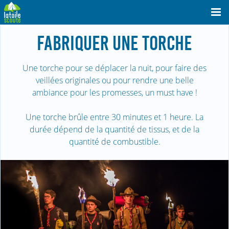
FABRIQUER UNE TORCHE
Une torche pour se déplacer la nuit, pour faire des
veillées originales ou pour rendre une belle
ambiance pour les promesses, un must have !
Une torche brûle entre 30 minutes et 1 heure. La
durée dépend de la quantité de tissus, et de la
quantité de combustible.