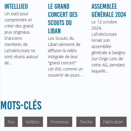
INTELLIJEU
LE GRAND
ASSEMBLÉE
Un outil pour
CONCERT DES
GÉNÉRALE 2024
comprendre et
SCOUTS DU
Le 12 octobre
créer des grand
2024,
LIBAN
jeux originaux.
LaToileScoute
D'anciens
Les Scouts du
tenait son
membres de
Liban viennent de
assemblée
LaToileScoute se
diffuser la vidéo
générale à Savigny-
sont réunis autour
intégrale de leur
Sur-Orge Lors de
de…
"grand concert"
cette AG, pendant
cet été, comme un
laquelle…
souvenir de jours…
MOTS-CLÉS
Feu
Veillées
Promesse
Torche
Fabrication