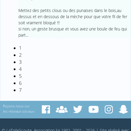
Mettez des petits clous ou des punaises dans le bois,au
dessus et en dessous de la mèche pour que votre fil de fer
soit vraiment bloqué !!!
si non, un geste brusque et vous avez une boule de feu qui
part...
1
2
3
4
5
6
7
Rejoins-nous sur
les réseaux sociaux :
© LaToileScoute, Association loi 1901, 2001 - 2026
|
Site réalisé avec