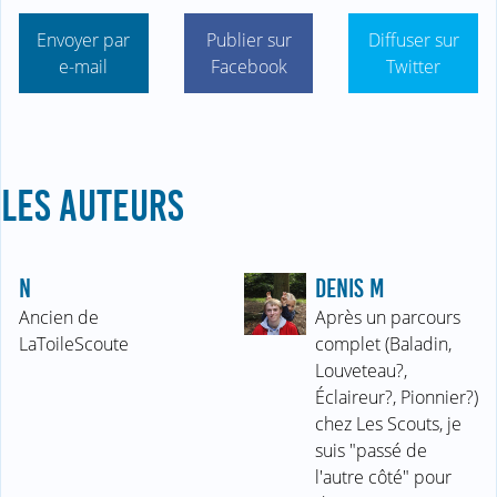
Envoyer par
Publier sur
Diffuser sur
e-mail
Facebook
Twitter
LES AUTEURS
N
DENIS M
Ancien de
Après un parcours
LaToileScoute
complet (Baladin,
Louveteau?,
Éclaireur?, Pionnier?)
chez Les Scouts, je
suis "passé de
l'autre côté" pour