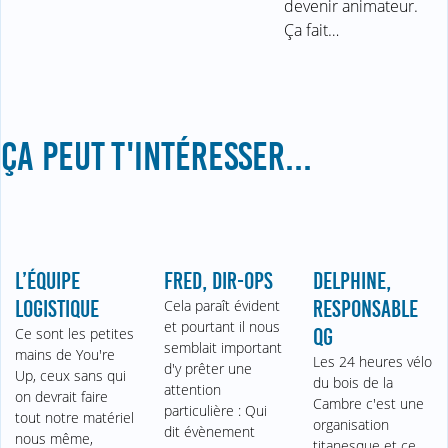
devenir animateur.
Ça fait…
ÇA PEUT T'INTÉRESSER...
L’ÉQUIPE
FRED, DIR-OPS
DELPHINE,
LOGISTIQUE
Cela paraît évident
RESPONSABLE
et pourtant il nous
Ce sont les petites
QG
semblait important
mains de You're
Les 24 heures vélo
d'y prêter une
Up, ceux sans qui
du bois de la
attention
on devrait faire
Cambre c'est une
particulière : Qui
tout notre matériel
organisation
dit évènement
nous même,
titanesque et ce