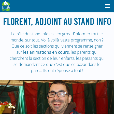
FLORENT, ADJOINT AU STAND INFO
Le rôle du stand info est, en gros, d’informer tout le
monde, sur tout. Voilà voilà, vaste programme, non ?
Que ce soit les sections qui viennent se renseigner
sur
les animations en cours
, les parents qui
cherchent la section de leur enfants, les passants qui
se demandent ce que c’est que ce bazar dans le
parc... Ils ont réponse à tout !