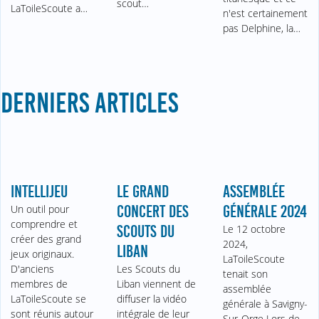
scout…
LaToileScoute a…
n'est certainement
pas Delphine, la…
DERNIERS ARTICLES
INTELLIJEU
LE GRAND
ASSEMBLÉE
Un outil pour
CONCERT DES
GÉNÉRALE 2024
comprendre et
SCOUTS DU
Le 12 octobre
créer des grand
2024,
LIBAN
jeux originaux.
LaToileScoute
D'anciens
Les Scouts du
tenait son
membres de
Liban viennent de
assemblée
LaToileScoute se
diffuser la vidéo
générale à Savigny-
sont réunis autour
intégrale de leur
Sur-Orge Lors de