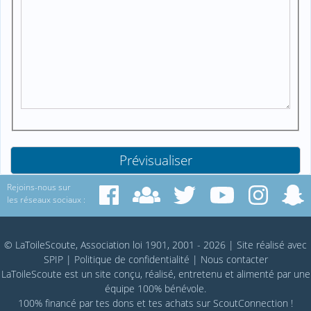
Rejoins-nous sur
les réseaux sociaux :
© LaToileScoute, Association loi 1901, 2001 - 2026
|
Site réalisé avec
SPIP
|
Politique de confidentialité
|
Nous contacter
LaToileScoute est un site conçu, réalisé, entretenu et alimenté par une
équipe 100% bénévole.
100% financé par
tes dons
et tes achats sur
ScoutConnection
!