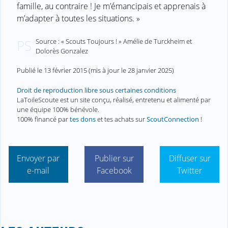
famille, au contraire ! Je m’émancipais et apprenais à
m’adapter à toutes les situations. »
Source : « Scouts Toujours ! » Amélie de Turckheim et
PS
Dolorès Gonzalez
Publié le
13 février 2015
(mis à jour le
28 janvier 2025
)
Droit de reproduction libre sous certaines conditions
LaToileScoute est un site conçu, réalisé, entretenu et alimenté par
une équipe 100% bénévole.
100% financé par
tes dons
et tes achats sur
ScoutConnection
!
Envoyer par
Publier sur
Diffuser sur
e-mail
Facebook
Twitter