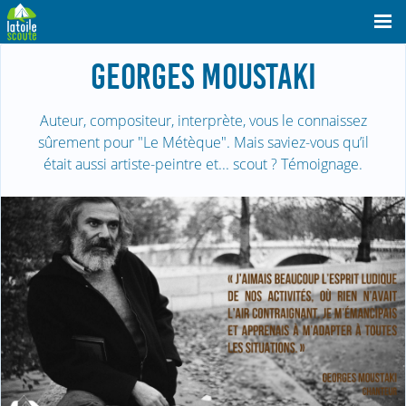
GEORGES MOUSTAKI
Auteur, compositeur, interprète, vous le connaissez
sûrement pour "Le Métèque". Mais saviez-vous qu’il
était aussi artiste-peintre et... scout ? Témoignage.