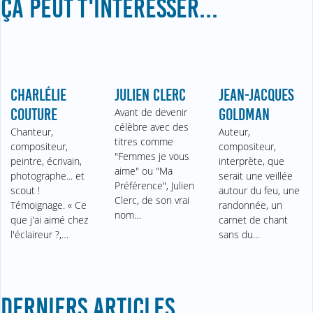
ÇA PEUT T'INTÉRESSER...
CHARLÉLIE
JULIEN CLERC
JEAN-JACQUES
COUTURE
Avant de devenir
GOLDMAN
célèbre avec des
Chanteur,
Auteur,
titres comme
compositeur,
compositeur,
"Femmes je vous
peintre, écrivain,
interprète, que
aime" ou "Ma
photographe... et
serait une veillée
Préférence", Julien
scout !
autour du feu, une
Clerc, de son vrai
Témoignage. « Ce
randonnée, un
nom…
que j'ai aimé chez
carnet de chant
l'éclaireur ?,…
sans du…
DERNIERS ARTICLES