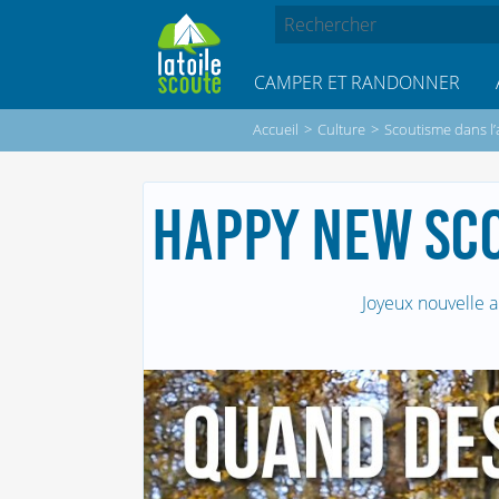
CAMPER ET RANDONNER
Accueil
>
Culture
>
Scoutisme dans l’
HAPPY NEW SC
Joyeux nouvelle a