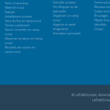
Activités scoutes
Communica
Partir à l’aventure
Vie d’équipe ou de
Réseaux so
Matériel scout
patrouille
Codes secr
Nœuds
Organiser un camp
Bricolages
Installations scoutes
scout
Objets Sco
Faire du feu en camp scout
Hygiène et santé
Identifiés
Tentes surélevées
Imaginaires
Cirque
Savoir s’orienter en camp
Animation spirituelle
scout
Observer la nature en camp
scout
Recettes de cuisine en
camp scout
© LaToileScoute, Associa
LaToileScou