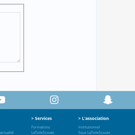
> Services
> L’association
Formations
Institutionnel
actualité
LaToileScoute
Sous LaToileScoute