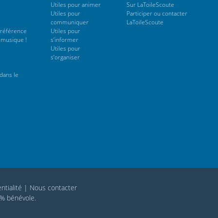
Utiles pour animer
Sur LaToileScoute
Utiles pour
Participer ou contacter
communiquer
LaToileScoute
 référence
Utiles pour
 musique !
s’informer
Utiles pour
s’organiser
dans le
ntialité
|
Nous contacter
0% bénévole.