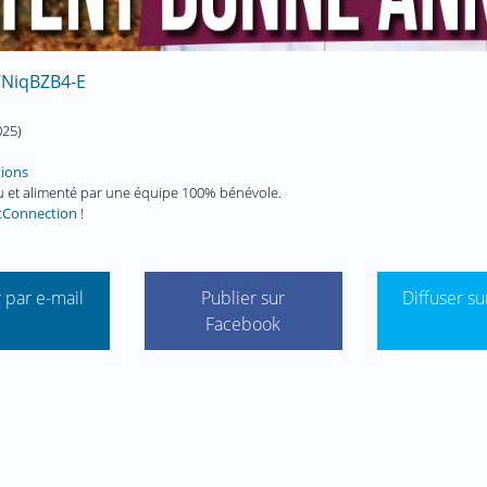
7NiqBZB4-E
025
)
tions
enu et alimenté par une équipe 100% bénévole.
tConnection
!
 par e-mail
Publier sur
Diffuser su
Facebook