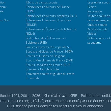
tion
Récits de camps scouts
Le grenier scout
ciaux
Éclaireuses Éclaireurs de France
Séries
ets
(EEDF)
Inspiration
Éclaireuses Éclaireurs Israélites (EEIF)
Textes scouts de
uts Non
Éclaireuses Éclaireurs Unionistes
Le scoutisme, en
(EEUDF)
Culture scoute
Éclaireuses et Éclaireurs de la Nature
Artistes scouts
(EDLN)
Vidéos
Fédération des Éclaireuses et
Débats autour et 
Éclaireurs (FEE)
scoutisme
Guides et Scouts d’Europe (AGSE)
Scouts et Guides de France (SGDF)
Scouts et Guides en Belgique
Scouts Musulmans de France (SMF)
Scouts Unitaires de France (SUF)
Souvenirs LaToileScoute
Souvenirs scouts et guides du reste
du monde
tion loi 1901, 2001 - 2026
|
Site réalisé avec SPIP
|
Politique de confide
te est un site conçu, réalisé, entretenu et alimenté par une équipe 10
100% financé par
tes dons
et tes achats sur
ScoutConnection
!