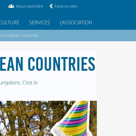
Nous rejoindre
Faire un don
CULTURE
SERVICES
L’ASSOCIATION
m European countries
EAN COUNTRIES
uropéens. C’est le