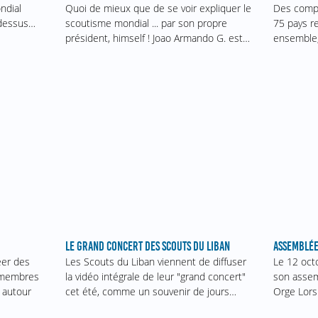
ndial
Des compa
Quoi de mieux que de se voir expliquer le
r dessus…
75 pays r
scoutisme mondial ... par son propre
ensemble,
président, himself ! Joao Armando G. est…
ASSEMBLÉE
LE GRAND CONCERT DES SCOUTS DU LIBAN
Le 12 oct
éer des
Les Scouts du Liban viennent de diffuser
son assem
s membres
la vidéo intégrale de leur "grand concert"
Orge Lors
 autour
cet été, comme un souvenir de jours…