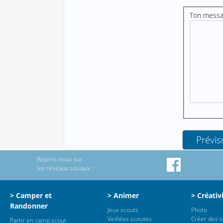
Ton mess
Rejoins-nous sur
les réseaux sociaux :
> Camper et
> Animer
> Créativ
Randonner
Jeux scouts
Photo
Veillées scoutes
Créer des 
Partir en camp scout