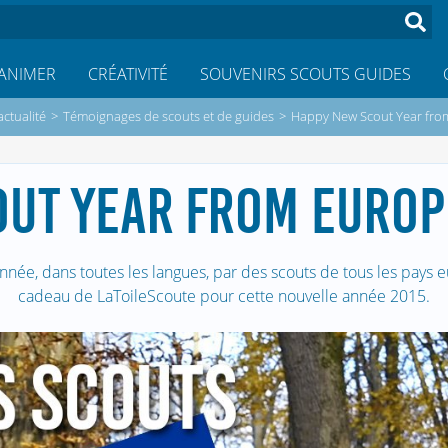
ANIMER
CRÉATIVITÉ
SOUVENIRS SCOUTS GUIDES
actualité
>
Témoignages de scouts et de guides
>
Happy New Scout Year fro
OUT YEAR FROM EUROP
nnée, dans toutes les langues, par des scouts de tous les pays e
cadeau de LaToileScoute pour cette nouvelle année 2015.