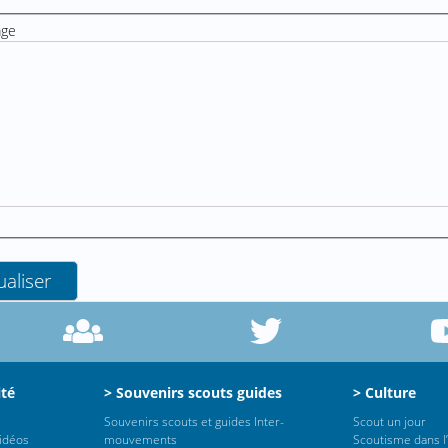
age
ité
> Souvenirs scouts guides
> Culture
Souvenirs scouts et guides Inter-
Scout un jour
vidéos
mouvements
Scoutisme dans l’