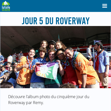
JOUR 5 DU ROVERWAY
Découvre l’album photo du cinquième jour du
Roverway par Remy.