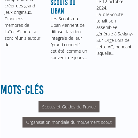
SCOUTS DU
Le 12 octobre
créer des grand
2024,
LIBAN
jeux originaux.
LaToileScoute
D'anciens
Les Scouts du
tenait son
membres de
Liban viennent de
assemblée
LaToileScoute se
diffuser la vidéo
générale à Savigny-
sont réunis autour
intégrale de leur
Sur-Orge Lors de
de…
"grand concert"
cette AG, pendant
cet été, comme un
laquelle…
souvenir de jours…
MOTS-CLÉS
Scouts et Guides de France
Organisation mondiale du mouvement scout