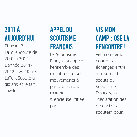
2011 À
APPEL DU
VIS MON
AUJOURD’HUI
SCOUTISME
CAMP : OSE LA
Et avant ?
FRANÇAIS
RENCONTRE !
LaToileScoute de
Le Scoutisme
Vis mon Camp
2001 à 2011
Français a appelé
pour des
L'année 2011-
l'ensemble des
échanges entre
2012 : les 10 ans
membres de ses
mouvements
LaToileScoute a
mouvements à
scouts du
dix ans et le fait
participer à une
Scoutisme
savoir !…
marche
Français, la
silencieuse initiée
"déclaration des
par…
rencontres
scoutes" pour…