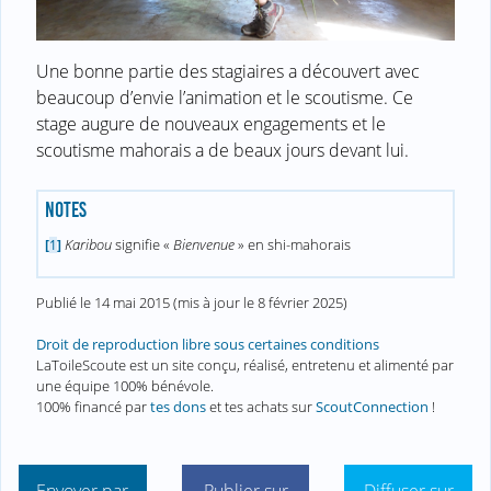
Une bonne partie des stagiaires a découvert avec
beaucoup d’envie l’animation et le scoutisme. Ce
stage augure de nouveaux engagements et le
scoutisme mahorais a de beaux jours devant lui.
NOTES
Karibou
signifie «
Bienvenue
» en shi-mahorais
[
1
]
Publié le
14 mai 2015
(mis à jour le
8 février 2025
)
Droit de reproduction libre sous certaines conditions
LaToileScoute est un site conçu, réalisé, entretenu et alimenté par
une équipe 100% bénévole.
100% financé par
tes dons
et tes achats sur
ScoutConnection
!
Envoyer par
Publier sur
Diffuser sur