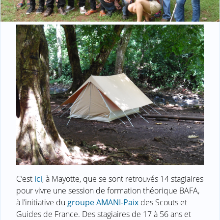
C’est
ici
, à Mayotte, que se sont retrouvés 14 stagiaires
pour vivre une session de formation théorique BAFA,
à l’initiative du
groupe AMANI-Paix
des Scouts et
Guides de France. Des stagiaires de 17 à 56 ans et