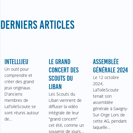
DERNIERS ARTICLES
INTELLIJEU
LE GRAND
ASSEMBLÉE
Un outil pour
CONCERT DES
GÉNÉRALE 2024
comprendre et
SCOUTS DU
Le 12 octobre
créer des grand
2024,
LIBAN
jeux originaux.
LaToileScoute
D'anciens
Les Scouts du
tenait son
membres de
Liban viennent de
assemblée
LaToileScoute se
diffuser la vidéo
générale à Savigny-
sont réunis autour
intégrale de leur
Sur-Orge Lors de
de…
"grand concert"
cette AG, pendant
cet été, comme un
laquelle…
souvenir de jours…