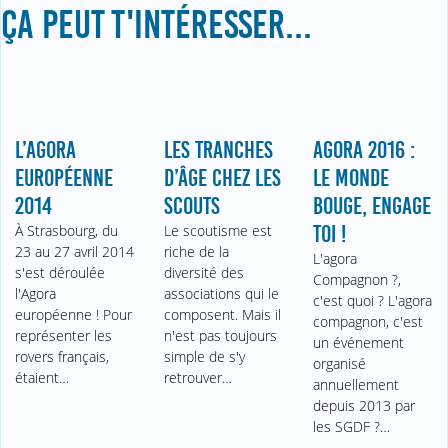
ÇA PEUT T'INTÉRESSER...
L’AGORA
LES TRANCHES
AGORA 2016 :
EUROPÉENNE
D’ÂGE CHEZ LES
LE MONDE
2014
SCOUTS
BOUGE, ENGAGE
À Strasbourg, du
Le scoutisme est
TOI !
23 au 27 avril 2014
riche de la
L'agora
s'est déroulée
diversité des
Compagnon ?,
l'Agora
associations qui le
c'est quoi ? L'agora
européenne ! Pour
composent. Mais il
compagnon, c'est
représenter les
n'est pas toujours
un événement
rovers français,
simple de s'y
organisé
étaient…
retrouver…
annuellement
depuis 2013 par
les SGDF ?…