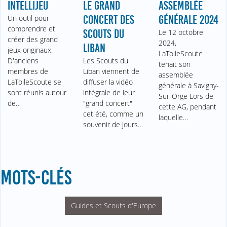
INTELLIJEU
LE GRAND
ASSEMBLÉE
Un outil pour
CONCERT DES
GÉNÉRALE 2024
comprendre et
SCOUTS DU
Le 12 octobre
créer des grand
2024,
LIBAN
jeux originaux.
LaToileScoute
D'anciens
Les Scouts du
tenait son
membres de
Liban viennent de
assemblée
LaToileScoute se
diffuser la vidéo
générale à Savigny-
sont réunis autour
intégrale de leur
Sur-Orge Lors de
de…
"grand concert"
cette AG, pendant
cet été, comme un
laquelle…
souvenir de jours…
MOTS-CLÉS
Guides et Scouts d'Europe