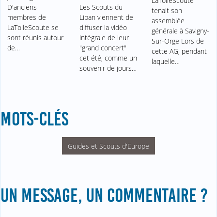
LaToileScoute
D'anciens
Les Scouts du
tenait son
membres de
Liban viennent de
assemblée
LaToileScoute se
diffuser la vidéo
générale à Savigny-
sont réunis autour
intégrale de leur
Sur-Orge Lors de
de…
"grand concert"
cette AG, pendant
cet été, comme un
laquelle…
souvenir de jours…
MOTS-CLÉS
Guides et Scouts d'Europe
UN MESSAGE, UN COMMENTAIRE ?