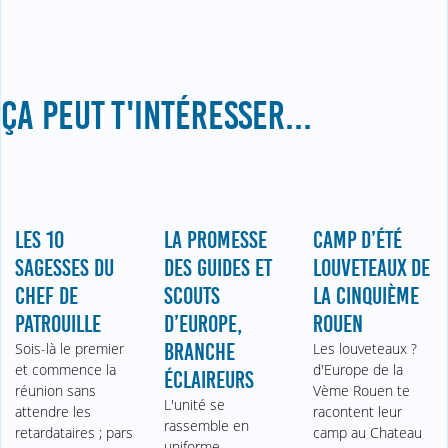
ÇA PEUT T'INTÉRESSER...
LES 10
LA PROMESSE
CAMP D’ÉTÉ
SAGESSES DU
DES GUIDES ET
LOUVETEAUX DE
CHEF DE
SCOUTS
LA CINQUIÈME
PATROUILLE
D’EUROPE,
ROUEN
Sois-là le premier
BRANCHE
Les louveteaux ?
et commence la
d'Europe de la
ÉCLAIREURS
réunion sans
Vème Rouen te
L'unité se
attendre les
racontent leur
rassemble en
retardataires ; pars
camp au Chateau
uniforme.