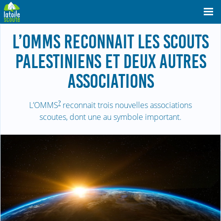
L’OMMS RECONNAIT LES SCOUTS
PALESTINIENS ET DEUX AUTRES
ASSOCIATIONS
?
L’OMMS
reconnait trois nouvelles associations
scoutes, dont une au symbole important.