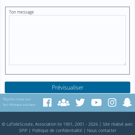
Ton message
Rejoins-nous sur
les réseaux sociaux :
© LaToileScoute, Association loi 1901, 2001 - 2026
|
Site réalisé avec
SPIP
|
Politique de confidentialité
|
Nous contacter