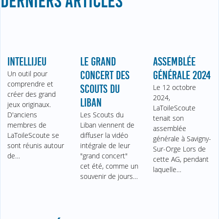
DERNIERS ARTICLES
INTELLIJEU
LE GRAND
ASSEMBLÉE
Un outil pour
CONCERT DES
GÉNÉRALE 2024
comprendre et
SCOUTS DU
Le 12 octobre
créer des grand
2024,
LIBAN
jeux originaux.
LaToileScoute
D'anciens
Les Scouts du
tenait son
membres de
Liban viennent de
assemblée
LaToileScoute se
diffuser la vidéo
générale à Savigny-
sont réunis autour
intégrale de leur
Sur-Orge Lors de
de…
"grand concert"
cette AG, pendant
cet été, comme un
laquelle…
souvenir de jours…