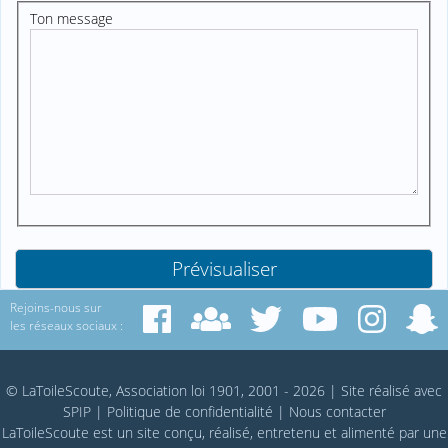
Ton message
Rejoins-nous sur
les réseaux sociaux :
© LaToileScoute, Association loi 1901, 2001 - 2026
|
Site réalisé avec
SPIP
|
Politique de confidentialité
|
Nous contacter
LaToileScoute est un site conçu, réalisé, entretenu et alimenté par une