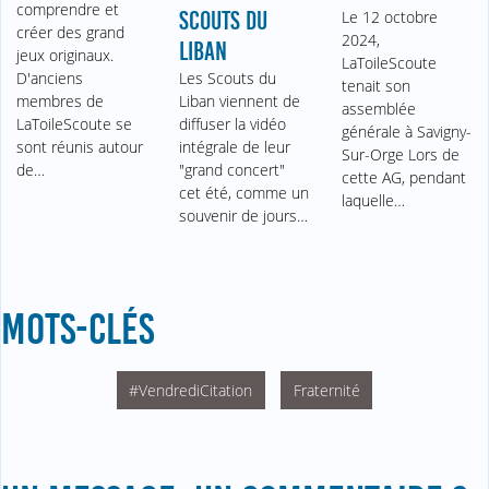
comprendre et
SCOUTS DU
Le 12 octobre
créer des grand
2024,
LIBAN
jeux originaux.
LaToileScoute
D'anciens
Les Scouts du
tenait son
membres de
Liban viennent de
assemblée
LaToileScoute se
diffuser la vidéo
générale à Savigny-
sont réunis autour
intégrale de leur
Sur-Orge Lors de
de…
"grand concert"
cette AG, pendant
cet été, comme un
laquelle…
souvenir de jours…
MOTS-CLÉS
#VendrediCitation
Fraternité