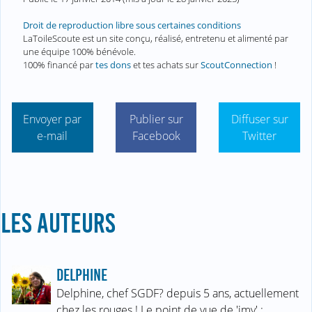
Droit de reproduction libre sous certaines conditions
LaToileScoute est un site conçu, réalisé, entretenu et alimenté par
une équipe 100% bénévole.
100% financé par
tes dons
et tes achats sur
ScoutConnection
!
Envoyer par
Publier sur
Diffuser sur
e-mail
Facebook
Twitter
LES AUTEURS
DELPHINE
Delphine, chef SGDF? depuis 5 ans, actuellement
chez les rouges ! Le point de vue de 'jmv' :