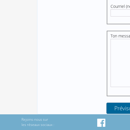
Courriel (n
Ton mess
Rejoins-nous sur
les réseaux sociaux :