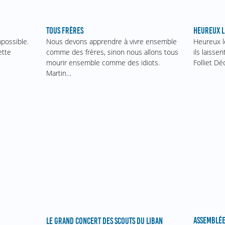
TOUS FRÈRES
HEUREUX LE
mpossible.
Nous devons apprendre à vivre ensemble
Heureux le
ette
comme des frères, sinon nous allons tous
ils laisse
mourir ensemble comme des idiots.
Folliet Dé
Martin…
ASSEMBLÉE
LE GRAND CONCERT DES SCOUTS DU LIBAN