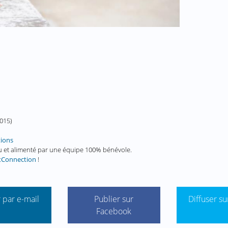
2015
)
tions
enu et alimenté par une équipe 100% bénévole.
tConnection
!
 par e-mail
Publier sur
Diffuser su
Facebook