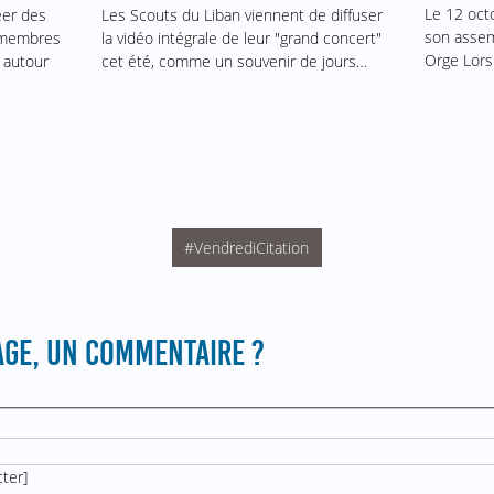
Le 12 oct
éer des
Les Scouts du Liban viennent de diffuser
son assem
s membres
la vidéo intégrale de leur "grand concert"
Orge Lors
 autour
cet été, comme un souvenir de jours…
#VendrediCitation
GE, UN COMMENTAIRE ?
cter
]