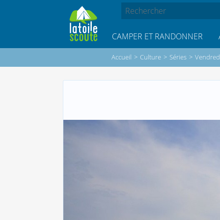
CAMPER ET RANDONNER
Accueil
>
Culture
>
Séries
>
Vendredi