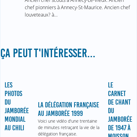
chef pionniers à Annecy-St-Maurice. Ancien chef
louveteaux? à…
ÇA PEUT T'INTÉRESSER...
LES
LE
PHOTOS
CARNET
DU
DE CHANT
LA DÉLÉGATION FRANÇAISE
JAMBORÉE
DU
AU JAMBORÉE 1999
MONDIAL
JAMBORÉE
Voici une vidéo d'une trentaine
AU CHILI
DE 1947 À
de minutes retraçant la vie de la
délégation française.
MOISSON