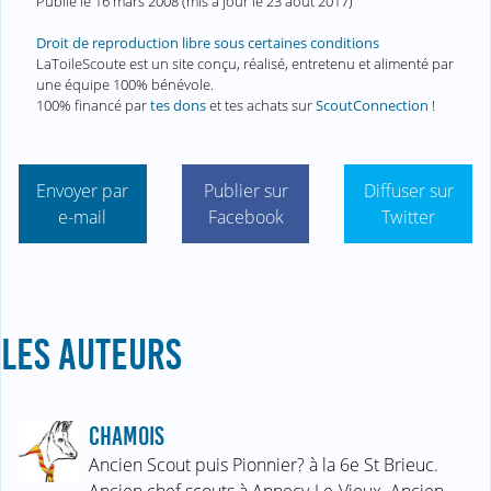
Publié le
16 mars 2008
(mis à jour le
23 août 2017
)
Droit de reproduction libre sous certaines conditions
LaToileScoute est un site conçu, réalisé, entretenu et alimenté par
une équipe 100% bénévole.
100% financé par
tes dons
et tes achats sur
ScoutConnection
!
Envoyer par
Publier sur
Diffuser sur
e-mail
Facebook
Twitter
LES AUTEURS
CHAMOIS
Ancien Scout puis Pionnier? à la 6e St Brieuc.
Ancien chef scouts à Annecy-Le-Vieux. Ancien