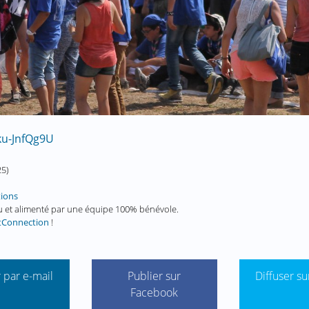
ku-JnfQg9U
25
)
tions
enu et alimenté par une équipe 100% bénévole.
tConnection
!
 par e-mail
Publier sur
Diffuser su
Facebook