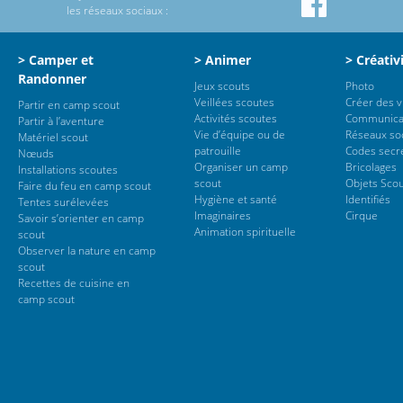
les réseaux sociaux :
> Camper et
> Animer
> Créativ
Randonner
Jeux scouts
Photo
Veillées scoutes
Créer des 
Partir en camp scout
Activités scoutes
Communica
Partir à l’aventure
Vie d’équipe ou de
Réseaux so
Matériel scout
patrouille
Codes secr
Nœuds
Organiser un camp
Bricolages
Installations scoutes
scout
Objets Sco
Faire du feu en camp scout
Hygiène et santé
Identifiés
Tentes surélevées
Imaginaires
Cirque
Savoir s’orienter en camp
Animation spirituelle
scout
Observer la nature en camp
scout
Recettes de cuisine en
camp scout