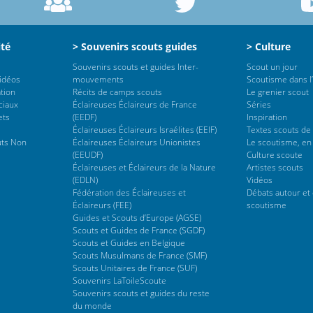
ité
> Souvenirs scouts guides
> Culture
Souvenirs scouts et guides Inter-
Scout un jour
vidéos
mouvements
Scoutisme dans l’
tion
Récits de camps scouts
Le grenier scout
ciaux
Éclaireuses Éclaireurs de France
Séries
ets
(EEDF)
Inspiration
Éclaireuses Éclaireurs Israélites (EEIF)
Textes scouts de
uts Non
Éclaireuses Éclaireurs Unionistes
Le scoutisme, en
(EEUDF)
Culture scoute
Éclaireuses et Éclaireurs de la Nature
Artistes scouts
(EDLN)
Vidéos
Fédération des Éclaireuses et
Débats autour et 
Éclaireurs (FEE)
scoutisme
Guides et Scouts d’Europe (AGSE)
Scouts et Guides de France (SGDF)
Scouts et Guides en Belgique
Scouts Musulmans de France (SMF)
Scouts Unitaires de France (SUF)
Souvenirs LaToileScoute
Souvenirs scouts et guides du reste
du monde