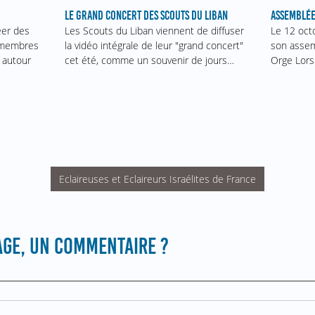
ASSEMBLÉE
LE GRAND CONCERT DES SCOUTS DU LIBAN
Le 12 oct
éer des
Les Scouts du Liban viennent de diffuser
son assem
s membres
la vidéo intégrale de leur "grand concert"
Orge Lors
 autour
cet été, comme un souvenir de jours…
Eclaireuses et Eclaireurs Israélites de France
GE, UN COMMENTAIRE ?