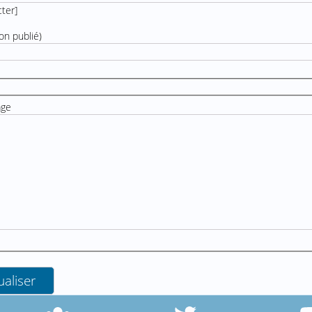
cter
]
on publié)
age