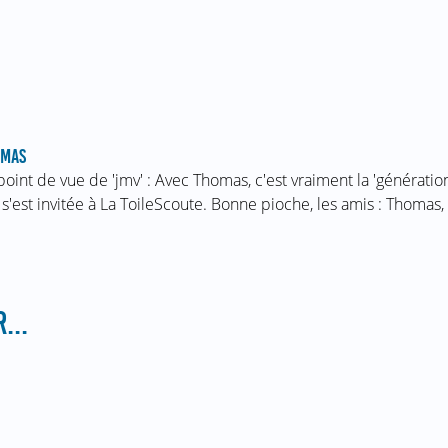
OMAS
point de vue de 'jmv' : Avec Thomas, c'est vraiment la 'génération
 s'est invitée à La ToileScoute. Bonne pioche, les amis : Thoma
...