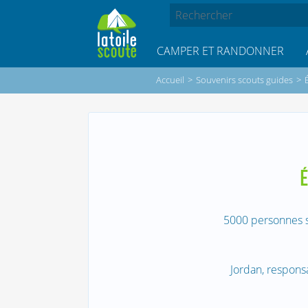
CAMPER ET RANDONNER
Accueil
>
Souvenirs scouts guides
>
É
5000 personnes so
Jordan, respons