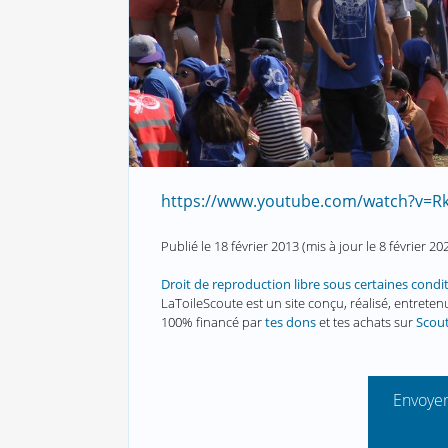
https://www.youtube.com/watch?v=R
Publié le
18 février 2013
(mis à jour le
8 février 20
Droit de reproduction libre sous certaines condi
LaToileScoute est un site conçu, réalisé, entret
100% financé par
tes dons
et tes achats sur
Scou
Envoyer