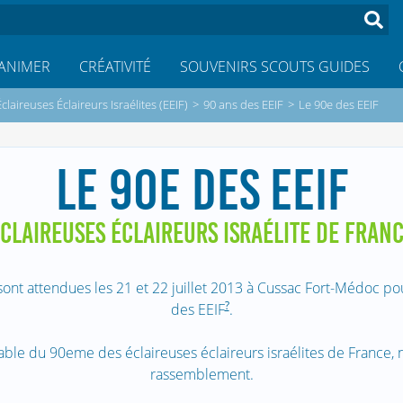
ANIMER
CRÉATIVITÉ
SOUVENIRS SCOUTS GUIDES
Éclaireuses Éclaireurs Israélites (EEIF)
>
90 ans des EEIF
>
Le 90e des EEIF
LE 90E DES EEIF
CLAIREUSES ÉCLAIREURS ISRAÉLITE DE FRAN
nt attendues les 21 et 22 juillet 2013 à Cussac Fort-Médoc pou
?
des EEIF
.
able du 90eme des éclaireuses éclaireurs israélites de France, 
rassemblement.