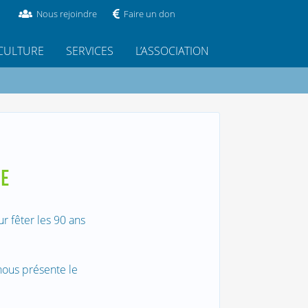
Nous rejoindre
Faire un don
CULTURE
SERVICES
L’ASSOCIATION
CE
r fêter les 90 ans
nous présente le