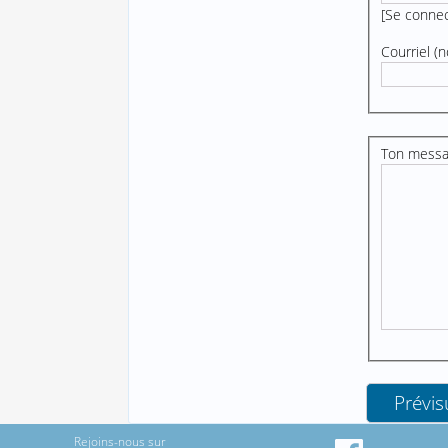
[
Se conne
Courriel (n
Ton mess
Rejoins-nous sur