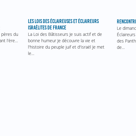
LES LOIS DES ÉCLAIREUSES ET ÉCLAIREURS
RENCONTRE
ISRAÉLITES DE FRANCE
:
Le dimanch
s pères du
La Loi des Bâtisseurs Je suis actif et de
Éclaireurs
vant l'ère…
bonne humeur Je découvre la vie et
des Panth
l'histoire du peuple juif et d'Israël Je met
de…
le…