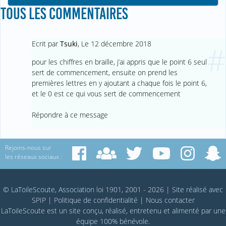
TOUS LES COMMENTAIRES
Ecrit par
Tsuki
,
Le 12 décembre 2018
#
pour les chiffres en braille, j’ai appris que le point 6 seul
sert de commencement, ensuite on prend les
premières lettres en y ajoutant a chaque fois le point 6,
et le 0 est ce qui vous sert de commencement
Répondre à ce message
Rejoins-nous sur
les réseaux sociaux :
© LaToileScoute, Association loi 1901, 2001 - 2026
|
Site réalisé avec
SPIP
|
Politique de confidentialité
|
Nous contacter
LaToileScoute est un site conçu, réalisé, entretenu et alimenté par une
équipe 100% bénévole.