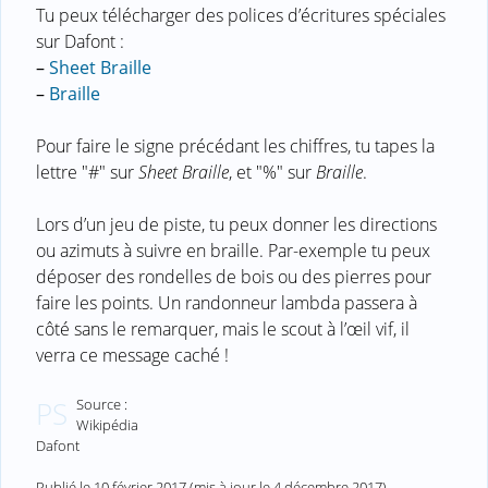
Tu peux télécharger des polices d’écritures spéciales
sur Dafont :
–
Sheet Braille
–
Braille
Pour faire le signe précédant les chiffres, tu tapes la
lettre "#" sur
Sheet Braille
, et "%" sur
Braille
.
Lors d’un jeu de piste, tu peux donner les directions
ou azimuts à suivre en braille. Par-exemple tu peux
déposer des rondelles de bois ou des pierres pour
faire les points. Un randonneur lambda passera à
côté sans le remarquer, mais le scout à l’œil vif, il
verra ce message caché !
Source :
PS
Wikipédia
Dafont
Publié le
10 février 2017
(mis à jour le
4 décembre 2017
)