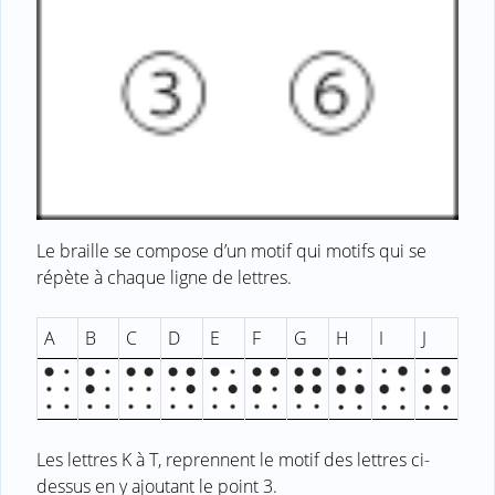
Le braille se compose d’un motif qui motifs qui se
répète à chaque ligne de lettres.
A
B
C
D
E
F
G
H
I
J
Les lettres K à T, reprennent le motif des lettres ci-
dessus en y ajoutant le point 3.