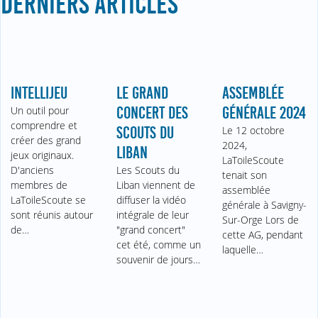
DERNIERS ARTICLES
INTELLIJEU
LE GRAND
ASSEMBLÉE
Un outil pour
CONCERT DES
GÉNÉRALE 2024
comprendre et
SCOUTS DU
Le 12 octobre
créer des grand
2024,
LIBAN
jeux originaux.
LaToileScoute
D'anciens
Les Scouts du
tenait son
membres de
Liban viennent de
assemblée
LaToileScoute se
diffuser la vidéo
générale à Savigny-
sont réunis autour
intégrale de leur
Sur-Orge Lors de
de…
"grand concert"
cette AG, pendant
cet été, comme un
laquelle…
souvenir de jours…