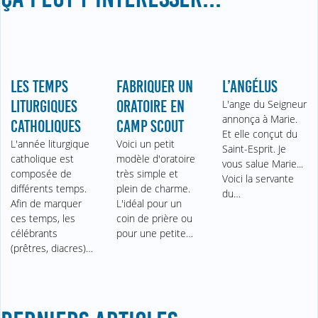
LES TEMPS
FABRIQUER UN
L’ANGÉLUS
LITURGIQUES
ORATOIRE EN
L'ange du Seigneur
annonça à Marie.
CATHOLIQUES
CAMP SCOUT
Et elle conçut du
L'année liturgique
Voici un petit
Saint-Esprit. Je
catholique est
modèle d'oratoire
vous salue Marie...
composée de
très simple et
Voici la servante
différents temps.
plein de charme.
du…
Afin de marquer
L'idéal pour un
ces temps, les
coin de prière ou
célébrants
pour une petite…
(prêtres, diacres)…