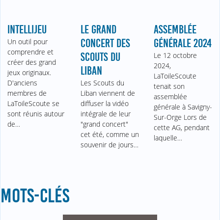
INTELLIJEU
LE GRAND
ASSEMBLÉE
Un outil pour
CONCERT DES
GÉNÉRALE 2024
comprendre et
SCOUTS DU
Le 12 octobre
créer des grand
2024,
LIBAN
jeux originaux.
LaToileScoute
D'anciens
Les Scouts du
tenait son
membres de
Liban viennent de
assemblée
LaToileScoute se
diffuser la vidéo
générale à Savigny-
sont réunis autour
intégrale de leur
Sur-Orge Lors de
de…
"grand concert"
cette AG, pendant
cet été, comme un
laquelle…
souvenir de jours…
MOTS-CLÉS