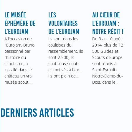
LE MUSÉE
LES
AU CŒUR DE
ÉPHÉMÈRE DE
VOLONTAIRES
L’EUROJAM :
L’EUROJAM
DE L’EUROJAM
NOTRE RÉCIT !
A l'occasion de
Ils sont dans les
Du 3 au 10 août
l'Eurojam, Bruno,
coulisses du
2014, plus de 12
passionné par
rassemblement, ils
500 Guides et
l'histoire du
sont 2 500, ils
Scouts d'Europe
scoutisme, a
sont tous scouts
sont réunis à
installé dans le
et motivés à bloc.
Saint-Evroult-
château un vrai
Ils ont plein de…
Notre-Dame-du-
musée scout.…
Bois, dans le…
DERNIERS ARTICLES