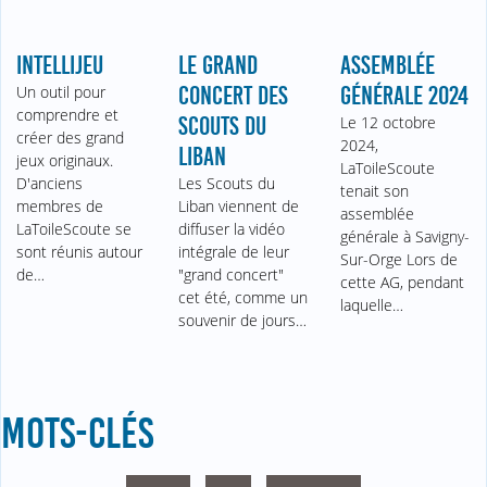
INTELLIJEU
LE GRAND
ASSEMBLÉE
Un outil pour
CONCERT DES
GÉNÉRALE 2024
comprendre et
SCOUTS DU
Le 12 octobre
créer des grand
2024,
LIBAN
jeux originaux.
LaToileScoute
D'anciens
Les Scouts du
tenait son
membres de
Liban viennent de
assemblée
LaToileScoute se
diffuser la vidéo
générale à Savigny-
sont réunis autour
intégrale de leur
Sur-Orge Lors de
de…
"grand concert"
cette AG, pendant
cet été, comme un
laquelle…
souvenir de jours…
MOTS-CLÉS