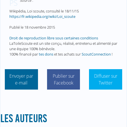
Source :
PS
Wikipédia, Loi scoute, consulté le 18/11/15
https://fr.wikipedia.org/wiki/Loi_scoute
Publié le
18 novembre 2015
Droit de reproduction libre sous certaines conditions
LaToileScoute est un site conçu, réalisé, entretenu et alimenté par
une équipe 100% bénévole.
100% financé par
tes dons
et tes achats sur
ScoutConnection
!
Envoyer par
Publier sur
Diffuser sur
e-mail
Facebook
Twitter
LES AUTEURS