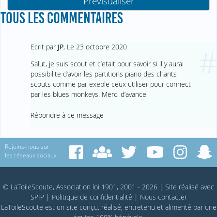
TOUS LES COMMENTAIRES
Ecrit par
JP
,
Le 23 octobre 2020
#
Salut, je suis scout et c’etait pour savoir si il y aurai
possibilite d’avoir les partitions piano des chants
scouts comme par exeple ceux utiliser pour connect
par les blues monkeys. Merci d’avance
Répondre à ce message
Rejoins-nous sur
les réseaux sociaux :
© LaToileScoute, Association loi 1901, 2001 - 2026
|
Site réalisé avec
SPIP
|
Politique de confidentialité
|
Nous contacter
LaToileScoute est un site conçu, réalisé, entretenu et alimenté par une