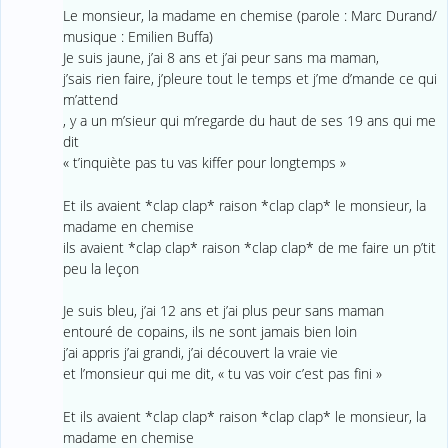
Le monsieur, la madame en chemise (parole : Marc Durand/
musique : Emilien Buffa)
Je suis jaune, j’ai 8 ans et j’ai peur sans ma maman,
j’sais rien faire, j’pleure tout le temps et j’me d’mande ce qui
m’attend
, y a un m’sieur qui m’regarde du haut de ses 19 ans qui me
dit
« t’inquiète pas tu vas kiffer pour longtemps »
Et ils avaient *clap clap* raison *clap clap* le monsieur, la
madame en chemise
ils avaient *clap clap* raison *clap clap* de me faire un p’tit
peu la leçon
Je suis bleu, j’ai 12 ans et j’ai plus peur sans maman
entouré de copains, ils ne sont jamais bien loin
j’ai appris j’ai grandi, j’ai découvert la vraie vie
et l’monsieur qui me dit, « tu vas voir c’est pas fini »
Et ils avaient *clap clap* raison *clap clap* le monsieur, la
madame en chemise