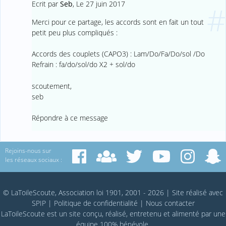
Ecrit par
Seb
,
Le 27 juin 2017
#
Merci pour ce partage, les accords sont en fait un tout
petit peu plus compliqués :
Accords des couplets (CAPO3) : Lam/Do/Fa/Do/sol /Do
Refrain : fa/do/sol/do X2 + sol/do
scoutement,
seb
Répondre à ce message
Rejoins-nous sur
les réseaux sociaux :
© LaToileScoute, Association loi 1901, 2001 - 2026
|
Site réalisé avec
SPIP
|
Politique de confidentialité
|
Nous contacter
LaToileScoute est un site conçu, réalisé, entretenu et alimenté par une
équipe 100% bénévole.