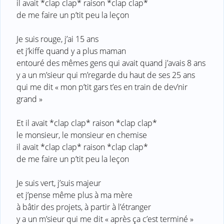
il avait *clap clap* raison *clap clap*
de me faire un p’tit peu la leçon
Je suis rouge, j’ai 15 ans
et j’kiffe quand y a plus maman
entouré des mêmes gens qui avait quand j’avais 8 ans
y a un m’sieur qui m’regarde du haut de ses 25 ans
qui me dit « mon p’tit gars t’es en train de dev’nir
grand »
Et il avait *clap clap* raison *clap clap*
le monsieur, le monsieur en chemise
il avait *clap clap* raison *clap clap*
de me faire un p’tit peu la leçon
Je suis vert, j’suis majeur
et j’pense même plus à ma mère
à bâtir des projets, à partir à l’étranger
y a un m’sieur qui me dit « après ça c’est terminé »