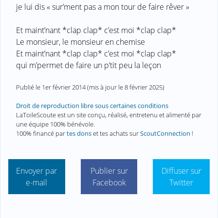
je lui dis « sur’ment pas a mon tour de faire rêver »
Et maint’nant *clap clap* c’est moi *clap clap*
Le monsieur, le monsieur en chemise
Et maint’nant *clap clap* c’est moi *clap clap*
qui m’permet de faire un p’tit peu la leçon
Publié le
1er février 2014
(mis à jour le
8 février 2025
)
Droit de reproduction libre sous certaines conditions
LaToileScoute est un site conçu, réalisé, entretenu et alimenté par
une équipe 100% bénévole.
100% financé par
tes dons
et tes achats sur
ScoutConnection
!
Envoyer par
Publier sur
Diffuser sur
e-mail
Facebook
Twitter