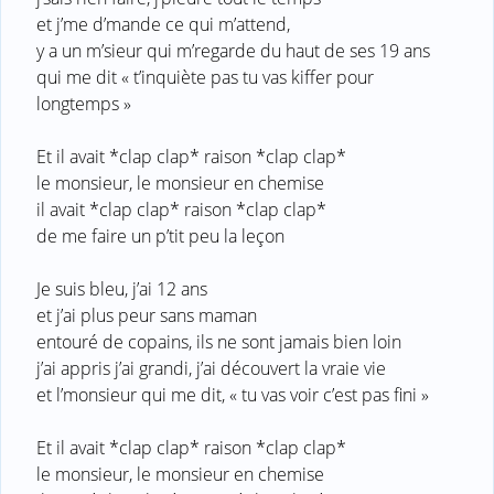
et j’me d’mande ce qui m’attend,
y a un m’sieur qui m’regarde du haut de ses 19 ans
qui me dit « t’inquiète pas tu vas kiffer pour
longtemps »
Et il avait *clap clap* raison *clap clap*
le monsieur, le monsieur en chemise
il avait *clap clap* raison *clap clap*
de me faire un p’tit peu la leçon
Je suis bleu, j’ai 12 ans
et j’ai plus peur sans maman
entouré de copains, ils ne sont jamais bien loin
j’ai appris j’ai grandi, j’ai découvert la vraie vie
et l’monsieur qui me dit, « tu vas voir c’est pas fini »
Et il avait *clap clap* raison *clap clap*
le monsieur, le monsieur en chemise