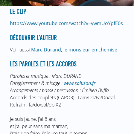
LE CLIP
https://www.youtube.com/watch?v=ywmUoYpfE0s
DÉCOUVRIR L’AUTEUR
Voir aussi
Marc Durand, le monsieur en chemise
LES PAROLES ET LES ACCORDS
Paroles et musique : Marc DURAND
Enregistrement & mixage :
www.soluson.fr
Arrangements / basse / percussion : Émilien Buffa
Accords des couplets (CAPO3) : Lam/Do/Fa/Do/sol
Refrain : fa/do/sol/do X2
Je suis jaune, j’ai 8 ans
et j’ai peur sans ma maman,
j’sais rien faire, j’pleure tout le temps