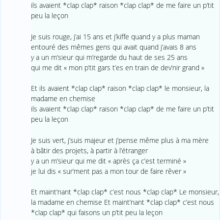
ils avaient *clap clap* raison *clap clap* de me faire un p’tit
peu la leçon
Je suis rouge, j’ai 15 ans et j’kiffe quand y a plus maman
entouré des mêmes gens qui avait quand j’avais 8 ans
y a un m’sieur qui m’regarde du haut de ses 25 ans
qui me dit « mon p’tit gars t’es en train de dev’nir grand »
Et ils avaient *clap clap* raison *clap clap* le monsieur, la
madame en chemise
ils avaient *clap clap* raison *clap clap* de me faire un p’tit
peu la leçon
Je suis vert, j’suis majeur et j’pense même plus à ma mère
à bâtir des projets, à partir à l’étranger
y a un m’sieur qui me dit « après ça c’est terminé »
je lui dis « sur’ment pas a mon tour de faire rêver »
Et maint’nant *clap clap* c’est nous *clap clap* Le monsieur,
la madame en chemise Et maint’nant *clap clap* c’est nous
*clap clap* qui faisons un p’tit peu la leçon