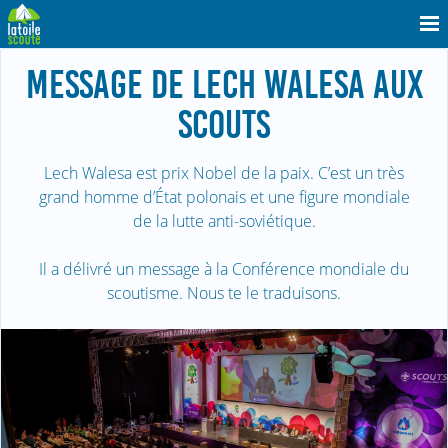
MESSAGE DE LECH WALESA AUX
SCOUTS
Lech Walesa est prix Nobel de la paix. C’est un très
grand homme d’État polonais et une figure mondiale
de la lutte anti-soviétique.
Il a délivré un message à la Conférence mondiale du
scoutisme. Nous te le traduisons.