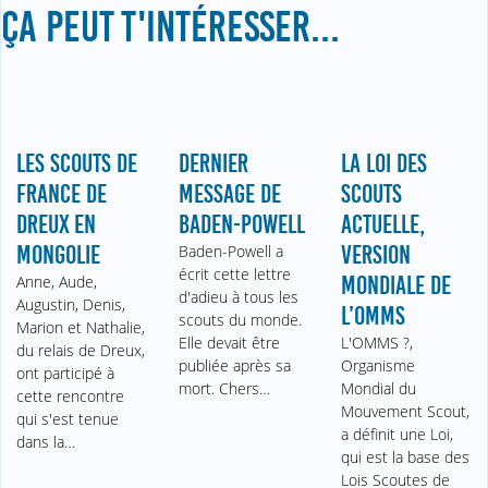
ÇA PEUT T'INTÉRESSER...
LES SCOUTS DE
DERNIER
LA LOI DES
FRANCE DE
MESSAGE DE
SCOUTS
DREUX EN
BADEN-POWELL
ACTUELLE,
MONGOLIE
Baden-Powell a
VERSION
écrit cette lettre
Anne, Aude,
MONDIALE DE
d'adieu à tous les
Augustin, Denis,
L’OMMS
scouts du monde.
Marion et Nathalie,
Elle devait être
L'OMMS ?,
du relais de Dreux,
publiée après sa
Organisme
ont participé à
mort. Chers…
Mondial du
cette rencontre
Mouvement Scout,
qui s'est tenue
a définit une Loi,
dans la…
qui est la base des
Lois Scoutes de