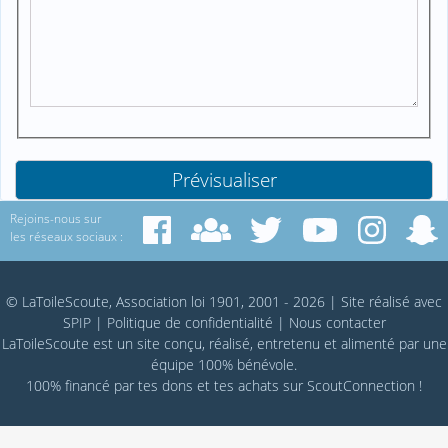
Rejoins-nous sur
les réseaux sociaux :
© LaToileScoute, Association loi 1901, 2001 - 2026
|
Site réalisé avec
SPIP
|
Politique de confidentialité
|
Nous contacter
LaToileScoute est un site conçu, réalisé, entretenu et alimenté par une
équipe 100% bénévole.
100% financé par
tes dons
et tes achats sur
ScoutConnection
!