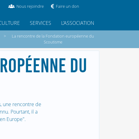
Nous rejoindre
Faire un don
CULTURE
SERVICES
L’ASSOCIATION
>
La rencontre de la Fondation européenne du
Scoutisme
UROPÉENNE DU
s, une rencontre de
u. Pourtant, il a
 en Europe".