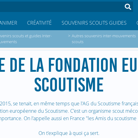
ANIMER
CRÉATIVITÉ
SOUVENIRS SCOUTS GUIDES
venirs scouts et guides Inter-
>
Autres souvenirs inter-mouvements
uvements
scouts
E DE LA FONDATION E
SCOUTISME
2015, se tenait, en même temps que l’AG du Scoutisme françai
ation européenne du Scoutisme. C’est un organisme scout méconn
mportance. On l’appelle aussi en France "les Amis du scoutisme
On t’explique à quoi ça sert.