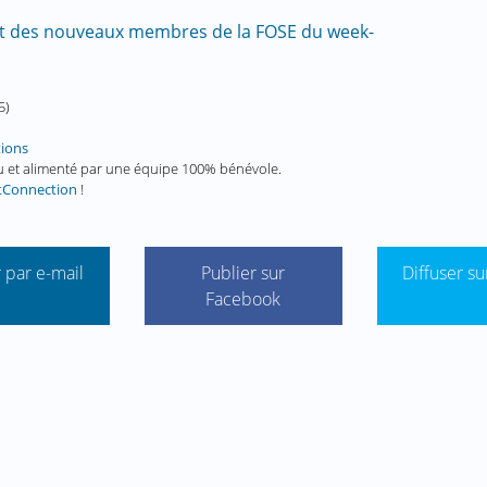
 et des nouveaux membres de la FOSE du week-
5
)
tions
enu et alimenté par une équipe 100% bénévole.
tConnection
!
 par e-mail
Publier sur
Diffuser su
Facebook