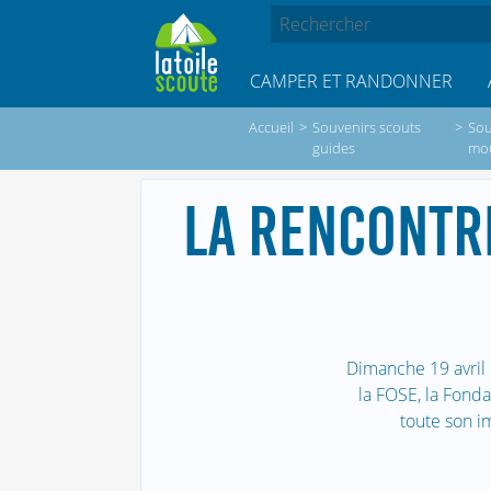
CAMPER ET RANDONNER
Accueil
>
Souvenirs scouts
>
Sou
guides
mo
LA RENCONTR
Dimanche 19 avril 
la FOSE, la Fond
toute son i