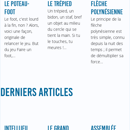
LE POTEAU-
LE TRÉPIED
FLÈCHE
FOOT
Un trépied, un
POLYNÉSIENNE
bidon, un staf, bref
Le foot, c'est lourd
Le principe de la
un objet au milieu
à la fin, non ? Alors,
flèche
du cercle qui se
voici une façon,
polynésienne est
tient la main. Si tu
originale de
très simple, connu
le touches, tu
relancer le jeu. But
depuis la nuit des
meures !…
du jeu Faire un
temps ; il permet
foot,…
de démultiplier sa
force…
DERNIERS ARTICLES
INTELLIJEU
LE GRAND
ASSEMBLÉE