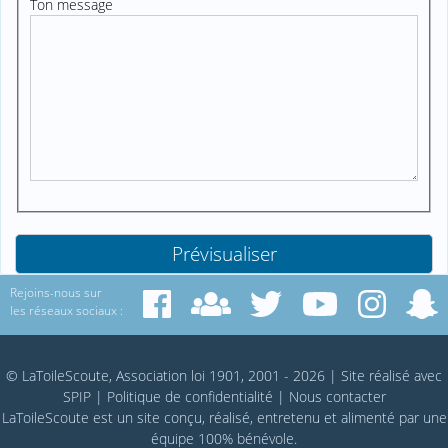
Ton message
Rejoins-nous sur
les réseaux sociaux :
© LaToileScoute, Association loi 1901, 2001 - 2026
|
Site réalisé avec
SPIP
|
Politique de confidentialité
|
Nous contacter
LaToileScoute est un site conçu, réalisé, entretenu et alimenté par une
équipe 100% bénévole.