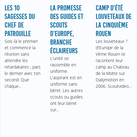
LES 10
LA PROMESSE
CAMP D’ÉTÉ
SAGESSES DU
DES GUIDES ET
LOUVETEAUX DE
CHEF DE
SCOUTS
LA CINQUIÈME
PATROUILLE
D’EUROPE,
ROUEN
Sois-là le premier
BRANCHE
Les louveteaux ?
et commence la
d'Europe de la
ÉCLAIREURS
réunion sans
Vème Rouen te
L'unité se
attendre les
racontent leur
rassemble en
retardataires ; pars
camp au Chateau
uniforme.
le dernier avec ton
de la Motte sur
L'aspirant est en
second. Que
Dailymotion en
uniforme sans
chaque…
2006. Scoutvideo…
béret. Les autres
scouts ou guides
ont leur béret
sur…