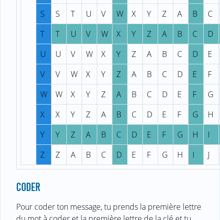
S
S
T
U
V
W
X
Y
Z
A
B
C
T
T
U
V
W
X
Y
Z
A
B
C
D
U
U
V
W
X
Y
Z
A
B
C
D
E
V
V
W
X
Y
Z
A
B
C
D
E
F
W
W
X
Y
Z
A
B
C
D
E
F
G
X
X
Y
Z
A
B
C
D
E
F
G
H
Y
Y
Z
A
B
C
D
E
F
G
H
I
Z
Z
A
B
C
D
E
F
G
H
I
J
CODER
Pour coder ton message, tu prends la première lettre
du mot à coder et la première lettre de la clé et tu