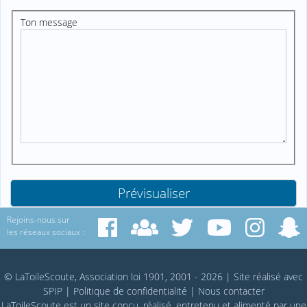
Ton message
Rejoins-nous sur
les réseaux sociaux :
© LaToileScoute, Association loi 1901, 2001 - 2026
|
Site réalisé avec
SPIP
|
Politique de confidentialité
|
Nous contacter
LaToileScoute est un site conçu, réalisé, entretenu et alimenté par une