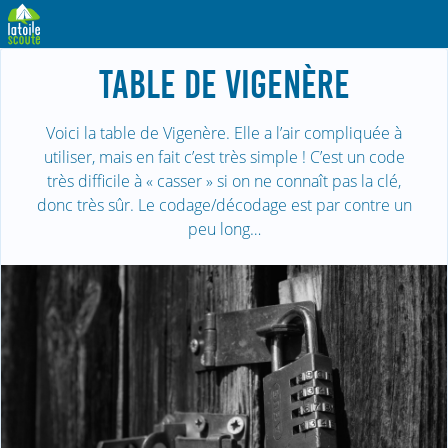
TABLE DE VIGENÈRE
Voici la table de Vigenère. Elle a l’air compliquée à
utiliser, mais en fait c’est très simple ! C’est un code
très difficile à « casser » si on ne connaît pas la clé,
donc très sûr. Le codage/décodage est par contre un
peu long…