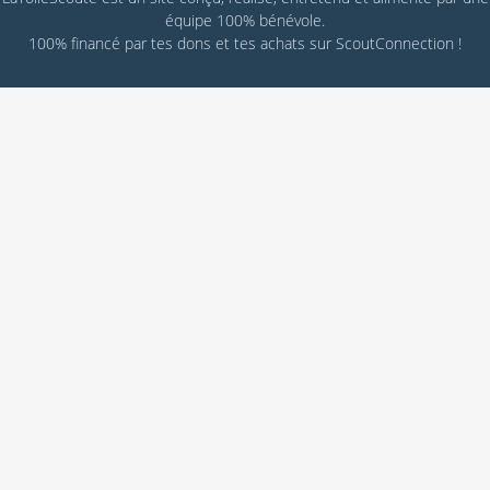
équipe 100% bénévole.
100% financé par
tes dons
et tes achats sur
ScoutConnection
!