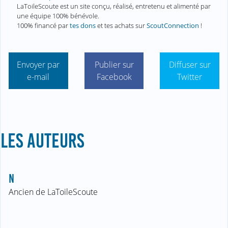
LaToileScoute est un site conçu, réalisé, entretenu et alimenté par
une équipe 100% bénévole.
100% financé par
tes dons
et tes achats sur
ScoutConnection
!
Envoyer par
Publier sur
Diffuser sur
e-mail
Facebook
Twitter
LES AUTEURS
N
Ancien de LaToileScoute