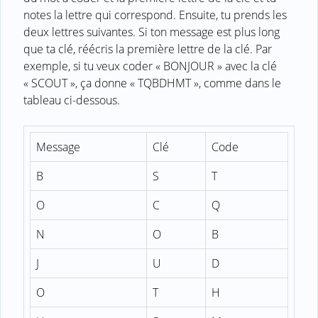
notes la lettre qui correspond. Ensuite, tu prends les
deux lettres suivantes. Si ton message est plus long
que ta clé, réécris la première lettre de la clé. Par
exemple, si tu veux coder « BONJOUR » avec la clé
« SCOUT », ça donne « TQBDHMT », comme dans le
tableau ci-dessous.
Message
Clé
Code
B
S
T
O
C
Q
N
O
B
J
U
D
O
T
H