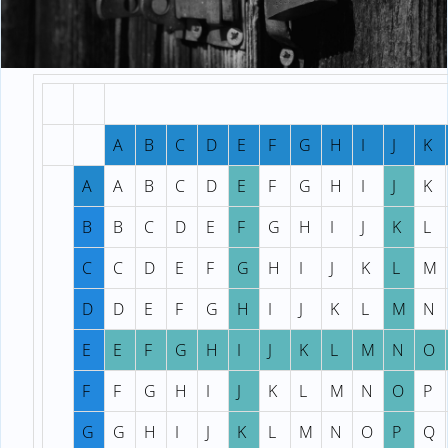
A
B
C
D
E
F
G
H
I
J
K
A
A
B
C
D
E
F
G
H
I
J
K
B
B
C
D
E
F
G
H
I
J
K
L
C
C
D
E
F
G
H
I
J
K
L
M
D
D
E
F
G
H
I
J
K
L
M
N
E
E
F
G
H
I
J
K
L
M
N
O
F
F
G
H
I
J
K
L
M
N
O
P
G
G
H
I
J
K
L
M
N
O
P
Q