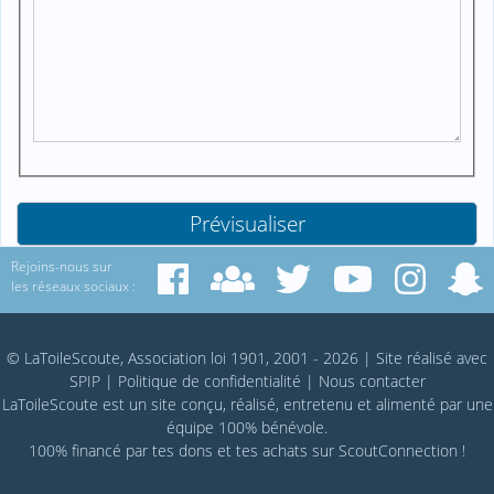
Rejoins-nous sur
les réseaux sociaux :
© LaToileScoute, Association loi 1901, 2001 - 2026
|
Site réalisé avec
SPIP
|
Politique de confidentialité
|
Nous contacter
LaToileScoute est un site conçu, réalisé, entretenu et alimenté par une
équipe 100% bénévole.
100% financé par
tes dons
et tes achats sur
ScoutConnection
!