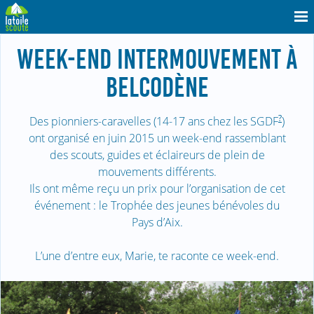
WEEK-END INTERMOUVEMENT À
BELCODÈNE
?
Des pionniers-caravelles (14-17 ans chez les SGDF
)
ont organisé en juin 2015 un week-end rassemblant
des scouts, guides et éclaireurs de plein de
mouvements différents.
Ils ont même reçu un prix pour l’organisation de cet
événement : le Trophée des jeunes bénévoles du
Pays d’Aix.
L’une d’entre eux, Marie, te raconte ce week-end.