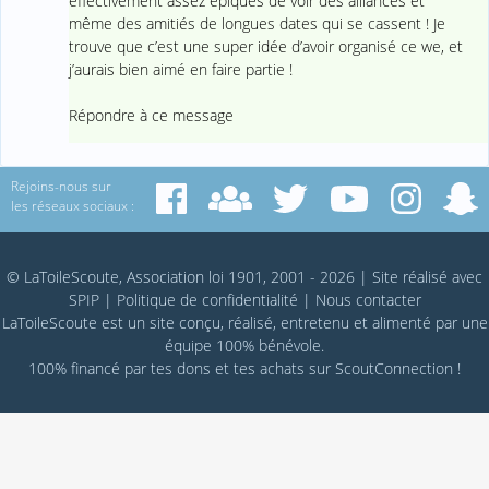
effectivement assez épiques de voir des alliances et
même des amitiés de longues dates qui se cassent ! Je
trouve que c’est une super idée d’avoir organisé ce we, et
j’aurais bien aimé en faire partie !
Répondre à ce message
Rejoins-nous sur
les réseaux sociaux :
© LaToileScoute, Association loi 1901, 2001 - 2026
|
Site réalisé avec
SPIP
|
Politique de confidentialité
|
Nous contacter
LaToileScoute est un site conçu, réalisé, entretenu et alimenté par une
équipe 100% bénévole.
100% financé par
tes dons
et tes achats sur
ScoutConnection
!