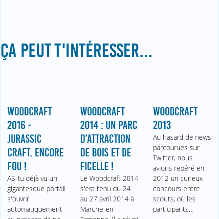
ÇA PEUT T'INTÉRESSER...
WOODCRAFT
WOODCRAFT
WOODCRAFT
2016 -
2014 : UN PARC
2013
JURASSIC
D’ATTRACTION
Au hasard de news
parcourues sur
CRAFT. ENCORE
DE BOIS ET DE
Twitter, nous
FOU !
FICELLE !
avions repéré en
AS-tu déjà vu un
Le Woodcraft 2014
2012 un curieux
gigantesque portail
s'est tenu du 24
concours entre
s'ouvrir
au 27 avril 2014 à
scouts, où les
automatiquement
Marche-en-
participants…