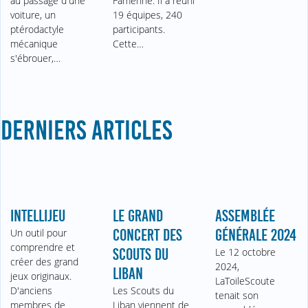
au passage d'une
Famenne. Il a réuni
voiture, un
19 équipes, 240
ptérodactyle
participants.
mécanique
Cette…
s'ébrouer,…
DERNIERS ARTICLES
INTELLIJEU
LE GRAND
ASSEMBLÉE
Un outil pour
CONCERT DES
GÉNÉRALE 2024
comprendre et
SCOUTS DU
Le 12 octobre
créer des grand
2024,
LIBAN
jeux originaux.
LaToileScoute
D'anciens
Les Scouts du
tenait son
membres de
Liban viennent de