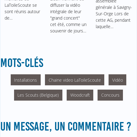
assemblée
LaToileScoute se
diffuser la vidéo
générale à Savigny-
sont réunis autour
intégrale de leur
Sur-Orge Lors de
de…
"grand concert"
cette AG, pendant
cet été, comme un
laquelle…
souvenir de jours…
MOTS-CLÉS
Installations
Chaine video LaToileScoute
Vidéo
Les Scouts (Belgique)
Woodcraft
Concours
UN MESSAGE, UN COMMENTAIRE ?