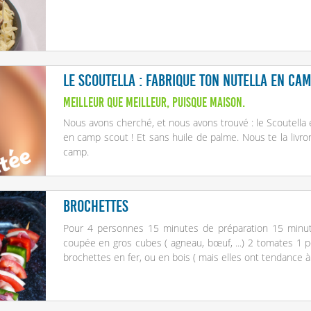
Le Scoutella : fabrique ton Nutella en cam
Meilleur que meilleur, puisque maison.
Nous avons cherché, et nous avons trouvé : le Scoutella 
en camp scout ! Et sans huile de palme. Nous te la livro
camp.
Brochettes
Pour 4 personnes 15 minutes de préparation 15 minute
coupée en gros cubes ( agneau, bœuf, ...) 2 tomates 1 po
brochettes en fer, ou en bois ( mais elles ont tendance à