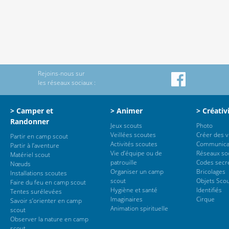
Rejoins-nous sur
les réseaux sociaux :
> Camper et
> Animer
> Créativ
Randonner
Jeux scouts
Photo
Veillées scoutes
Créer des 
Partir en camp scout
Activités scoutes
Communica
Partir à l’aventure
Vie d’équipe ou de
Réseaux so
Matériel scout
patrouille
Codes secr
Nœuds
Organiser un camp
Bricolages
Installations scoutes
scout
Objets Sco
Faire du feu en camp scout
Hygiène et santé
Identifiés
Tentes surélevées
Imaginaires
Cirque
Savoir s’orienter en camp
Animation spirituelle
scout
Observer la nature en camp
scout