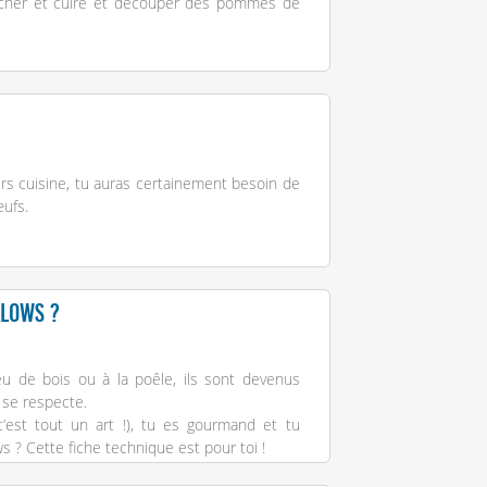
éplucher et cuire et découper des pommes de
rs cuisine, tu auras certainement besoin de
œufs.
lows ?
 feu de bois ou à la poêle, ils sont devenus
 se respecte.
c’est tout un art !), tu es gourmand et tu
 ? Cette fiche technique est pour toi !