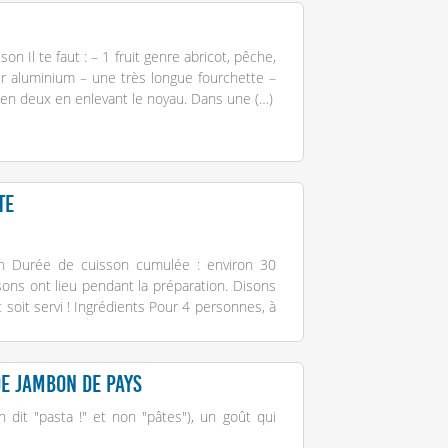
 Il te faut : – 1 fruit genre abricot, pêche,
r aluminium – une très longue fourchette –
en deux en enlevant le noyau. Dans une (…)
te
h Durée de cuisson cumulée : environ 30
ns ont lieu pendant la préparation. Disons
soit servi ! Ingrédients Pour 4 personnes, à
 de jambon de Pays
dit "pasta !" et non "pâtes"), un goût qui