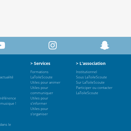
> Services
> L’association
Formations
Institutionnel
actualité
LaToileScoute
Sous LaToileScoute
Utiles pour animer
Sur LaToileScoute
Utiles pour
Participer ou contacter
communiquer
LaToileScoute
 référence
Utiles pour
 musique !
s’informer
Utiles pour
s’organiser
dans le