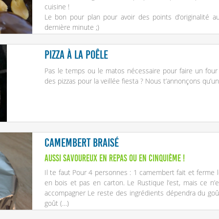
cuisine !
Le bon pour plan pour avoir des points d’originalité 
dernière minute ;)
Pizza à la poêle
Pas le temps ou le matos nécessaire pour faire un
four
des pizzas pour la veillée fiesta ? Nous t’annonçons qu’une
Camembert braisé
Aussi savoureux en repas ou en cinquième !
Il te faut Pour 4 personnes : 1 camembert fait et ferme
en bois et pas en carton. Le Rustique l’est, mais ce n’
accompagner Le reste des ingrédients dépendra du go
goût (…)