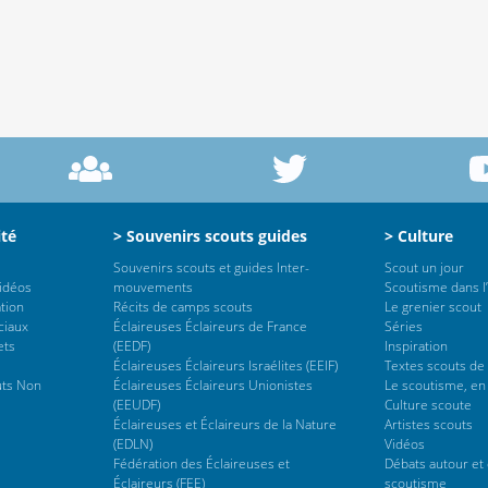
ité
> Souvenirs scouts guides
> Culture
Souvenirs scouts et guides Inter-
Scout un jour
vidéos
mouvements
Scoutisme dans l’
tion
Récits de camps scouts
Le grenier scout
ciaux
Éclaireuses Éclaireurs de France
Séries
ets
(EEDF)
Inspiration
Éclaireuses Éclaireurs Israélites (EEIF)
Textes scouts de
uts Non
Éclaireuses Éclaireurs Unionistes
Le scoutisme, en
(EEUDF)
Culture scoute
Éclaireuses et Éclaireurs de la Nature
Artistes scouts
(EDLN)
Vidéos
Fédération des Éclaireuses et
Débats autour et 
Éclaireurs (FEE)
scoutisme