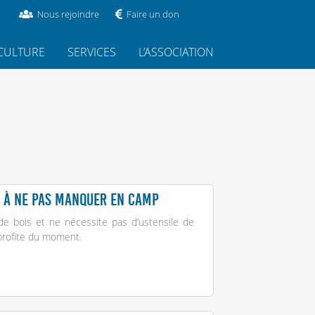
Nous rejoindre
Faire un don
CULTURE
SERVICES
L’ASSOCIATION
es à ne pas manquer en camp
 de bois et ne nécessite pas d’ustensile de
 profite du moment.