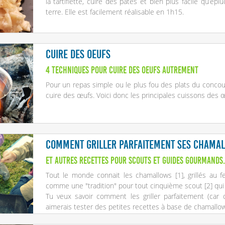
la tartiflette, cuire des pâtes et bien plus facile qu’
terre. Elle est facilement réalisable en 1h15.
Cuire des oeufs
4 techniques pour cuire des oeufs autrement
Pour un repas simple ou le plus fou des plats du concou
cuire des œufs. Voici donc les principales cuissons des 
Comment griller parfaitement ses chamal
Et autres recettes pour scouts et guides gourmands.
Tout le monde connait les chamallows
[
1
], grillés au
comme une "tradition" pour tout cinquième scout
[
2
]
qui
Tu veux savoir comment les griller parfaitement (car 
aimerais tester des petites recettes à base de chamallows