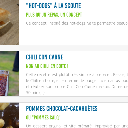
"Hot-dogs" à la scoute
Plus qu’un repas, un concept
Ce concept, inspiré des hot-dogs, va te permettre beauco
Chili con carne
Non au Chili en boite !
Cette recette est plutôt très simple à préparer. Essaie, 
le Chili en boite, et en terme de budget tu en auras pou
et réaliser son propre Chili Con Carne maison. Durée de
30 min (…)
Pommes chocolat-cacahuètes
ou "pommes CALQ"
Un dessert original et vite préparé, improvisé par u