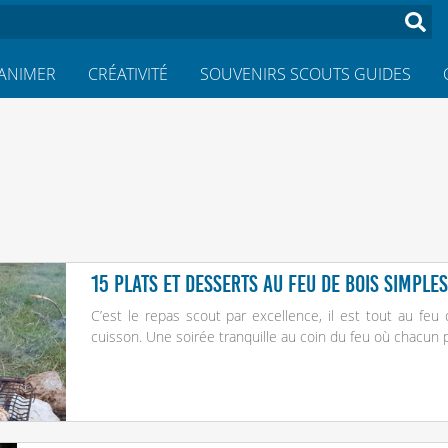
ANIMER
CRÉATIVITÉ
SOUVENIRS SCOUTS GUIDES
15 plats et desserts au feu de bois simpl
C’est le repas scout par excellence, il est tout au feu
cuisson. Une soirée tranquille au coin du feu où chacun