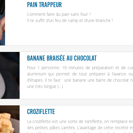
Pain trappeur
Comment faire du pain sans four ?
Il te suffit d’un feu de camp et d’une branche !
Banane braisée au chocolat
Pour 1 personne. 10 minutes de préparation et de cuis
aluminium qui permet de tout préparer à l’avance o
d’étapes. Il te faut : une banane une barre de chocolat n
une très longue (…)
Croziflette
La croziflette est une sorte de tartiflette, on remplace 
des petites pâtes carrées. L’avantage de cette recette es