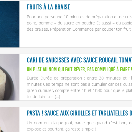
Fruits à la braise
Pour une personne 10 minutes de préparation et de cuisson
poire, pomme – du sucre en poudre Et aussi – du papie
des braises. Préparation Commence par couper ton fruit 
Cari de saucisses avec sauce rougail toma
Un plat au nom qui fait rêver, pas compliqué à faire !
Durée Durée de préparation : entre 30 minutes et 1
minutes Ces temps ne sont pas à cumuler car des cuisso
qu’en cumuler, compte entre 1h et 1h30 pour que le plat 
toi de faire tes (…)
Pasta ! sauce aux girolles et tagliatelles
Un nom qui claque (oui, parce que quand c’est bon, on 
explose et pourtant, ça reste simple !