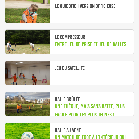
Le Quidditch version officieuse
Le compresseur
Entre jeu de prise et jeu de balles
Jeu du satellite
Balle brûlée
Une thèque, mais sans batte, plus
facile pour les plus jeunes !
Balle au vent
Un match de foot à l’intérieur qui